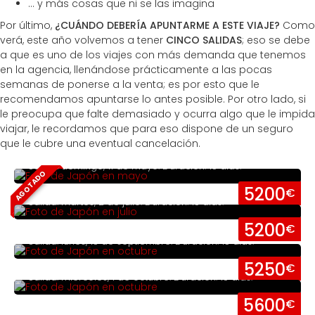
... y más cosas que ni se las imagina
Por último,
¿CUÁNDO DEBERÍA APUNTARME A ESTE VIAJE?
Como
verá, este año volvemos a tener
CINCO SALIDAS
; eso se debe
a que es uno de los viajes con más demanda que tenemos
en la agencia, llenándose prácticamente a las pocas
semanas de ponerse a la venta; es por esto que le
recomendamos apuntarse lo antes posible. Por otro lado, si
le preocupa que falte demasiado y ocurra algo que le impida
viajar, le recordamos que para eso dispone de un seguro
que le cubre una eventual cancelación.
Japón en primavera (Sakura)
Salida: domingo, 11 de mayo. Duración: 15 días.
AGOTADO
Japón en verano (Himawari)
5200
€
Salida: martes, 2 de julio. Duración: 15 días.
Japón en otoño (Kinmokusei)
5200
€
Salida: lunes, 15 de septiembre. Duración: 15 días.
Japón en otoño (Akizakura)
5250
€
Salida: miércoles, 1 de octubre. Duración: 15 días.
Japón en otoño (Kochia)
5600
€
Salida: martes, 14 de octubre. Duración: 15 días.