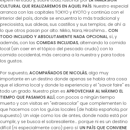
experimentado y, sobre todo, fascinar por
LA INMERSIÓN
CULTURAL QUE REALIZAREMOS EN AQUEL PAÍS
. Nuestro especial
arranca con las capitales TOKYO y KYOTO y continúa con el
interior del país, donde se encuentra lo más tradicional y
preciosista, sus aldeas, sus castillos y sus templos; de ahí a
lo que otros pasan por alto: Nikko, Nara, Hiroshima...
CON
TODO INCLUIDO Y ABSOLUTAMENTE NADA OPCIONAL
, sí, y
además, con las
COMIDAS INCLUIDAS
, alternando la comida
local (sin caer en el tópico del pescado crudo) con la
comida occidental, más cercana a la nuestra y para todos
los gustos.
Por supuesto,
ACOMPAÑADOS DE NICOLÁS
, algo muy
importante en un destino donde apenas se habla otra cosa
que el idioma local y donde la experiencia y el "savoir faire" es
todo un grado. Nuestro plan es
APROVECHAR AL MÁXIMO EL
TIEMPO QUE PASAMOS ALLÍ
, con pocos o ningún tiempo
muerto y con visitas en "extraescolar" que complementen lo
que hacemos con los guías locales (de habla española, por
supuesto). Un viaje como los de antes, donde nada está por
cumplir, y se busca el sobresaliente... porque ni es un destino
difícil (ni especialmente caro) pero sí
UN PAÍS QUE CONVIENE