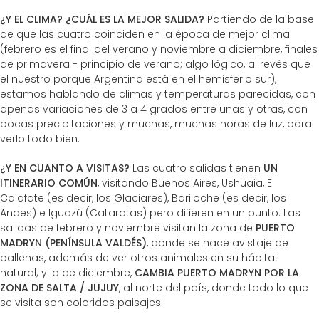
¿Y EL CLIMA? ¿CUÁL ES LA MEJOR SALIDA?
Partiendo de la base
de que las cuatro coinciden en la época de mejor clima
(febrero es el final del verano y noviembre a diciembre, finales
de primavera - principio de verano; algo lógico, al revés que
el nuestro porque Argentina está en el hemisferio sur),
estamos hablando de climas y temperaturas parecidas, con
apenas variaciones de 3 a 4 grados entre unas y otras, con
pocas precipitaciones y muchas, muchas horas de luz, para
verlo todo bien.
¿Y EN CUANTO A VISITAS?
Las cuatro salidas tienen
UN
ITINERARIO COMÚN
, visitando Buenos Aires, Ushuaia, El
Calafate (es decir, los Glaciares), Bariloche (es decir, los
Andes) e Iguazú (Cataratas) pero difieren en un punto. Las
salidas de febrero y noviembre visitan la zona de
PUERTO
MADRYN (PENÍNSULA VALDÉS)
, donde se hace avistaje de
ballenas, además de ver otros animales en su hábitat
natural; y la de diciembre,
CAMBIA PUERTO MADRYN POR LA
ZONA DE SALTA / JUJUY
, al norte del país, donde todo lo que
se visita son coloridos paisajes.