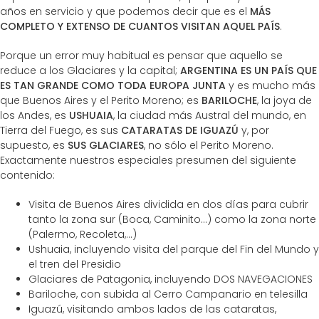
años en servicio y que podemos decir que es el
MÁS
COMPLETO Y EXTENSO DE CUANTOS VISITAN AQUEL PAÍS
.
Porque un error muy habitual es pensar que aquello se
reduce a los Glaciares y la capital;
ARGENTINA ES UN PAÍS QUE
ES TAN GRANDE COMO TODA EUROPA JUNTA
y es mucho más
que Buenos Aires y el Perito Moreno; es
BARILOCHE
, la joya de
los Andes, es
USHUAIA
, la ciudad más Austral del mundo, en
Tierra del Fuego, es sus
CATARATAS DE IGUAZÚ
y, por
supuesto, es
SUS GLACIARES
, no sólo el Perito Moreno.
Exactamente nuestros especiales presumen del siguiente
contenido:
Visita de Buenos Aires dividida en dos días para cubrir
tanto la zona sur (Boca, Caminito...) como la zona norte
(Palermo, Recoleta,...)
Ushuaia, incluyendo visita del parque del Fin del Mundo y
el tren del Presidio
Glaciares de Patagonia, incluyendo DOS NAVEGACIONES
Bariloche, con subida al Cerro Campanario en telesilla
Iguazú, visitando ambos lados de las cataratas,