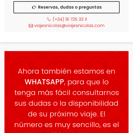
Reservas, dudas o preguntas
(+34) 91 725 33 11
viajesnicolas@viajesnicolas.com
Ahora también estamos en
WHATSAPP
, para que lo
tenga más fácil consultarnos
sus dudas o la disponibilidad
de su próximo viaje. El
número es muy sencillo, es el