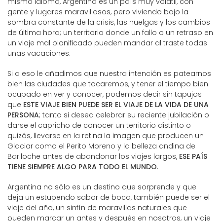
mismo idioma, Argentina es un país muy volátil, con
gente y lugares maravillosos, pero viviendo bajo la
sombra constante de la crisis, las huelgas y los cambios
de última hora; un territorio donde un fallo o un retraso en
un viaje mal planificado pueden mandar al traste todas
unas vacaciones.
Si a eso le añadimos que nuestra intención es patearnos
bien las ciudades que tocaremos, y tener el tiempo bien
ocupado en ver y conocer, podemos decir sin tapujos
que
ESTE VIAJE BIEN PUEDE SER EL VIAJE DE LA VIDA DE UNA
PERSONA
; tanto si desea celebrar su reciente jubilación o
darse el capricho de conocer un territorio distinto o
quizás, llevarse en la retina la imagen que producen un
Glaciar como el Perito Moreno y la belleza andina de
Bariloche antes de abandonar los viajes largos,
ESE PAÍS
TIENE SIEMPRE ALGO PARA TODO EL MUNDO
.
Argentina no sólo es un destino que sorprende y que
deja un estupendo sabor de boca, también puede ser el
viaje del año, un sinfín de maravillas naturales que
pueden marcar un antes y después en nosotros, un viaje