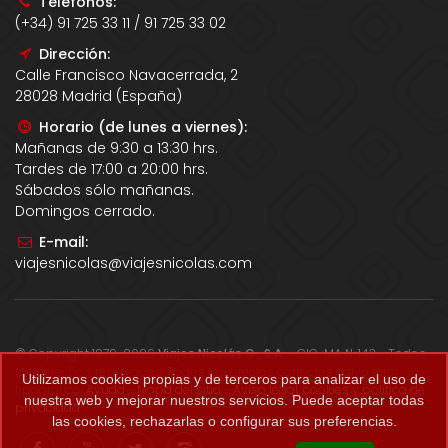
Teléfonos:
(+34) 91 725 33 11 / 91 725 33 02
Dirección:
Calle Francisco Navacerrada, 2
28028 Madrid (España)
Horario (de lunes a viernes):
Mañanas de 9:30 a 13:30 hrs.
Tardes de 17:00 a 20:00 hrs.
Sábados sólo mañanas.
Domingos cerrado.
E-mail:
viajesnicolas@viajesnicolas.com
© Copyright 1979-2026
Viajes Nicolás G., S.A.
- CIC-MA N. 143 - Todos
los derechos reservados. Todos los precios correctos salvo error
Utilizamos cookies propias y de terceros para analizar el uso de
tipográfico.
Ayuda
-
Mapa del sitio
-
Aviso legal, cookies y política de
nuestra web y mejorar nuestros servicios. Puede aceptar todas
privacidad
.
las cookies, rechazarlas o configurar sus preferencias.