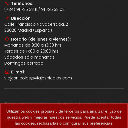
Teléfonos:
(+34) 91 725 33 11 / 91 725 33 02
Dirección:
Calle Francisco Navacerrada, 2
28028 Madrid (España)
Horario (de lunes a viernes):
Mañanas de 9:30 a 13:30 hrs.
Tardes de 17:00 a 20:00 hrs.
Sábados sólo mañanas.
Domingos cerrado.
E-mail:
viajesnicolas@viajesnicolas.com
© Copyright 1979-2026
Viajes Nicolás G., S.A.
- CIC-MA N. 143 - Todos
los derechos reservados. Todos los precios correctos salvo error
Utilizamos cookies propias y de terceros para analizar el uso de
tipográfico.
Ayuda
-
Mapa del sitio
-
Aviso legal, cookies y política de
nuestra web y mejorar nuestros servicios. Puede aceptar todas
privacidad
.
las cookies, rechazarlas o configurar sus preferencias.