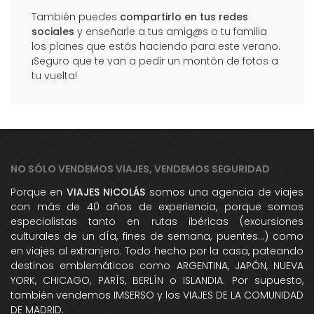
También puedes
compartirlo en tus redes
sociales
y enseñarle a tus amig@s o tu familia
los planes que estás haciendo para este verano.
¡Seguro que te van a pedir un montón de fotos a
tu vuelta!
NO SÓLO VENDEMOS VIAJES, VENDEMOS SEGURIDAD
Porque en
VIAJES NICOLÁS
somos una agencia de viajes
con más de 40 años de experiencia, porque somos
especialistas tanto en rutas ibéricas (excursiones
culturales de un dÍa, fines de semana, puentes...) como
en viajes al extranjero. Todo hecho por la casa, pateando
destinos emblemáticos como ARGENTINA, JAPÓN, NUEVA
YORK, CHICAGO, PARÍS, BERLÍN o ISLANDIA. Por supuesto,
también vendemos IMSERSO y los VIAJES DE LA COMUNIDAD
DE MADRID.