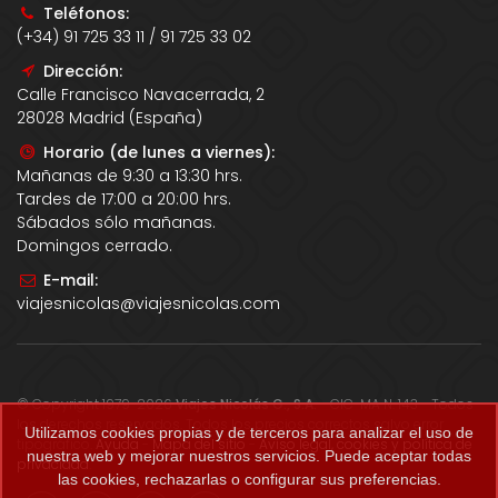
Teléfonos:
(+34) 91 725 33 11 / 91 725 33 02
Dirección:
Calle Francisco Navacerrada, 2
28028 Madrid (España)
Horario (de lunes a viernes):
Mañanas de 9:30 a 13:30 hrs.
Tardes de 17:00 a 20:00 hrs.
Sábados sólo mañanas.
Domingos cerrado.
E-mail:
viajesnicolas@viajesnicolas.com
© Copyright 1979-2026
Viajes Nicolás G., S.A.
- CIC-MA N. 143 - Todos
los derechos reservados. Todos los precios correctos salvo error
Utilizamos cookies propias y de terceros para analizar el uso de
tipográfico.
Ayuda
-
Mapa del sitio
-
Aviso legal, cookies y política de
nuestra web y mejorar nuestros servicios. Puede aceptar todas
privacidad
.
las cookies, rechazarlas o configurar sus preferencias.