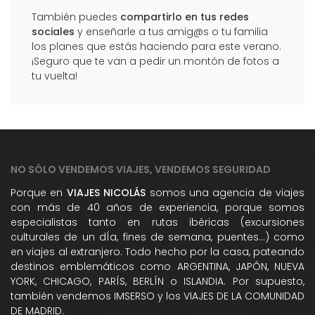
También puedes
compartirlo en tus redes
sociales
y enseñarle a tus amig@s o tu familia
los planes que estás haciendo para este verano.
¡Seguro que te van a pedir un montón de fotos a
tu vuelta!
NO SÓLO VENDEMOS VIAJES, VENDEMOS SEGURIDAD
Porque en
VIAJES NICOLÁS
somos una agencia de viajes
con más de 40 años de experiencia, porque somos
especialistas tanto en rutas ibéricas (excursiones
culturales de un dÍa, fines de semana, puentes...) como
en viajes al extranjero. Todo hecho por la casa, pateando
destinos emblemáticos como ARGENTINA, JAPÓN, NUEVA
YORK, CHICAGO, PARÍS, BERLÍN o ISLANDIA. Por supuesto,
también vendemos IMSERSO y los VIAJES DE LA COMUNIDAD
DE MADRID.