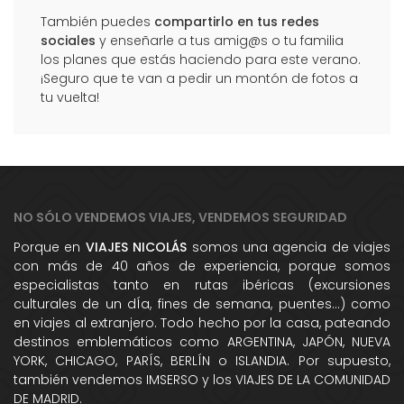
También puedes
compartirlo en tus redes
sociales
y enseñarle a tus amig@s o tu familia
los planes que estás haciendo para este verano.
¡Seguro que te van a pedir un montón de fotos a
tu vuelta!
NO SÓLO VENDEMOS VIAJES, VENDEMOS SEGURIDAD
Porque en
VIAJES NICOLÁS
somos una agencia de viajes
con más de 40 años de experiencia, porque somos
especialistas tanto en rutas ibéricas (excursiones
culturales de un dÍa, fines de semana, puentes...) como
en viajes al extranjero. Todo hecho por la casa, pateando
destinos emblemáticos como ARGENTINA, JAPÓN, NUEVA
YORK, CHICAGO, PARÍS, BERLÍN o ISLANDIA. Por supuesto,
también vendemos IMSERSO y los VIAJES DE LA COMUNIDAD
DE MADRID.