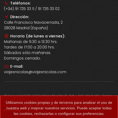
Teléfonos:
(+34) 91 725 33 11 / 91 725 33 02
Dirección:
Calle Francisco Navacerrada, 2
28028 Madrid (España)
Horario (de lunes a viernes):
Mañanas de 9:30 a 13:30 hrs.
Tardes de 17:00 a 20:00 hrs.
Sábados sólo mañanas.
Domingos cerrado.
E-mail:
viajesnicolas@viajesnicolas.com
© Copyright 1979-2026
Viajes Nicolás G., S.A.
- CIC-MA N. 143 - Todos
los derechos reservados. Todos los precios correctos salvo error
Utilizamos cookies propias y de terceros para analizar el uso de
tipográfico.
Ayuda
-
Mapa del sitio
-
Aviso legal, cookies y política de
nuestra web y mejorar nuestros servicios. Puede aceptar todas
privacidad
.
las cookies, rechazarlas o configurar sus preferencias.