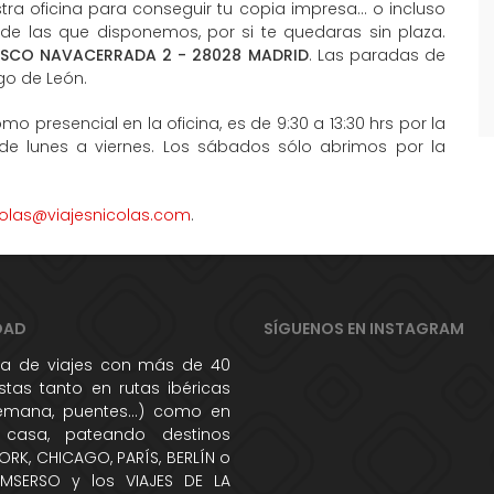
ra oficina para conseguir tu copia impresa... o incluso
 de las que disponemos, por si te quedaras sin plaza.
ISCO NAVACERRADA 2 - 28028 MADRID
. Las paradas de
go de León.
mo presencial en la oficina, es de 9:30 a 13:30 hrs por la
 de lunes a viernes. Los sábados sólo abrimos por la
colas@viajesnicolas.com
.
DAD
SÍGUENOS EN INSTAGRAM
 de viajes con más de 40
tas tanto en rutas ibéricas
semana, puentes...) como en
 casa, pateando destinos
RK, CHICAGO, PARÍS, BERLÍN o
IMSERSO y los VIAJES DE LA