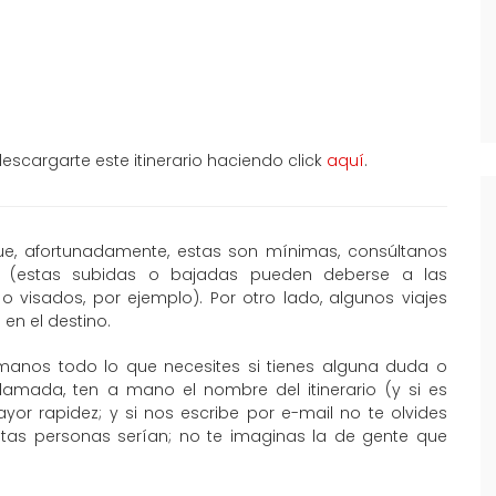
scargarte este itinerario haciendo click
aquí
.
que, afortunadamente, estas son mínimas, consúltanos
al (estas subidas o bajadas pueden deberse a las
o visados, por ejemplo). Por otro lado, algunos viajes
en el destino.
manos todo lo que necesites si tienes alguna duda o
llamada, ten a mano el nombre del itinerario (y si es
or rapidez; y si nos escribe por e-mail no te olvides
ntas personas serían; no te imaginas la de gente que