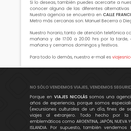
Si lo deseas, también puedes acercarte a nuest
conocer alguna de las diferentes alternativas
Nuestra agencia se encuentra en
CALLE FRANC
Metro más cercanas son: Manuel Becerra o Die
Nuestro horario, tanto de atención telefónica co
mañana y de 17:00 a 20:00 hrs por la tarde,
mañana y cerramos domingos y festivos.
Para todo lo demás, nuestro e-mail es
viajesni
NO SÓLO VENDEMOS VIAJES, VENDEMOS SEGURI
Porque en
VIAJES NICOLÁS
somos una agencia
años de experiencia, porque somos especialis
(excursiones culturales de un dÍa, fines de 
viajes al extranjero. Todo hecho por la
emblemáticos como ARGENTINA, JAPÓN, NUEVA YO
ISLANDIA. Por supuesto, también vendemos 