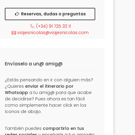
Reservas, dudas o preguntas
(+34) 91 725 33 11
viajesnicolas@viajesnicolas.com
Envíaselo a un@ amig@
¿Estás pensando en ir con alguien más?
¿Quieres
enviar el itinerario por
Whatsapp
a tu amig@ para que acabe
de decidirse? Pues ahora es tan fácil
como simplemente hacer click en los
iconos de abajo.
También puedes
compartirlo en tus
redes sociales
y enseñarle a tus amig@s