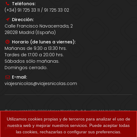
Teléfonos:
(+34) 91 725 33 11 / 91 725 33 02
Dirección:
Calle Francisco Navacerrada, 2
28028 Madrid (España)
Horario (de lunes a viernes):
Mañanas de 9:30 a 13:30 hrs.
Tardes de 17:00 a 20:00 hrs.
Sábados sólo mañanas.
Domingos cerrado.
E-mail:
viajesnicolas@viajesnicolas.com
© Copyright 1979-2026
Viajes Nicolás G., S.A.
- CIC-MA N. 143 - Todos
los derechos reservados. Todos los precios correctos salvo error
Utilizamos cookies propias y de terceros para analizar el uso de
tipográfico.
Ayuda
-
Mapa del sitio
-
Aviso legal, cookies y política de
nuestra web y mejorar nuestros servicios. Puede aceptar todas
privacidad
.
las cookies, rechazarlas o configurar sus preferencias.