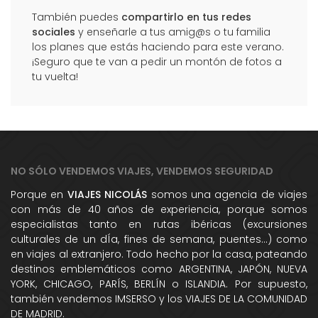
También puedes
compartirlo en tus redes
sociales
y enseñarle a tus amig@s o tu familia
los planes que estás haciendo para este verano.
¡Seguro que te van a pedir un montón de fotos a
tu vuelta!
NO SÓLO VENDEMOS VIAJES, VENDEMOS SEGURIDAD
Porque en
VIAJES NICOLÁS
somos una agencia de viajes
con más de 40 años de experiencia, porque somos
especialistas tanto en rutas ibéricas (excursiones
culturales de un dÍa, fines de semana, puentes...) como
en viajes al extranjero. Todo hecho por la casa, pateando
destinos emblemáticos como ARGENTINA, JAPÓN, NUEVA
YORK, CHICAGO, PARÍS, BERLÍN o ISLANDIA. Por supuesto,
también vendemos IMSERSO y los VIAJES DE LA COMUNIDAD
DE MADRID.