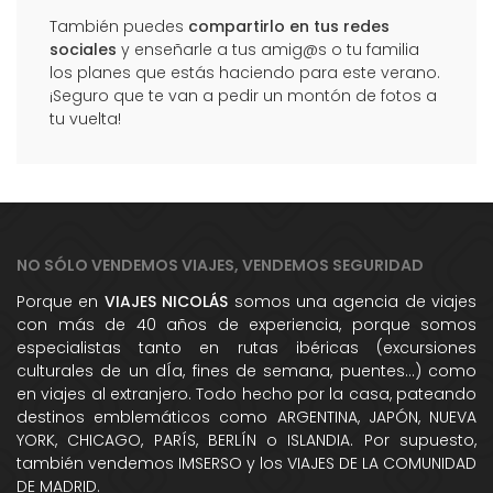
También puedes
compartirlo en tus redes
sociales
y enseñarle a tus amig@s o tu familia
los planes que estás haciendo para este verano.
¡Seguro que te van a pedir un montón de fotos a
tu vuelta!
NO SÓLO VENDEMOS VIAJES, VENDEMOS SEGURIDAD
Porque en
VIAJES NICOLÁS
somos una agencia de viajes
con más de 40 años de experiencia, porque somos
especialistas tanto en rutas ibéricas (excursiones
culturales de un dÍa, fines de semana, puentes...) como
en viajes al extranjero. Todo hecho por la casa, pateando
destinos emblemáticos como ARGENTINA, JAPÓN, NUEVA
YORK, CHICAGO, PARÍS, BERLÍN o ISLANDIA. Por supuesto,
también vendemos IMSERSO y los VIAJES DE LA COMUNIDAD
DE MADRID.