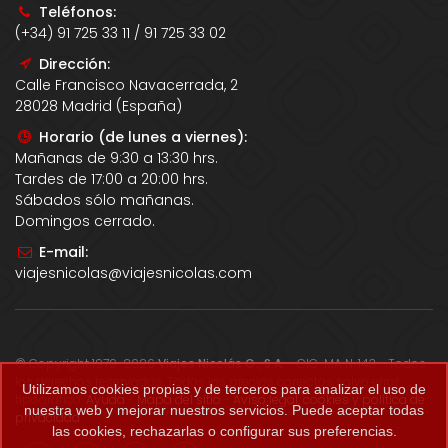
Teléfonos:
(+34) 91 725 33 11 / 91 725 33 02
Dirección:
Calle Francisco Navacerrada, 2
28028 Madrid (España)
Horario (de lunes a viernes):
Mañanas de 9:30 a 13:30 hrs.
Tardes de 17:00 a 20:00 hrs.
Sábados sólo mañanas.
Domingos cerrado.
E-mail:
viajesnicolas@viajesnicolas.com
© Copyright 1979-2026
Viajes Nicolás G., S.A.
- CIC-MA N. 143 - Todos
los derechos reservados. Todos los precios correctos salvo error
Utilizamos cookies propias y de terceros para analizar el uso de
tipográfico.
Ayuda
-
Mapa del sitio
-
Aviso legal, cookies y política de
nuestra web y mejorar nuestros servicios. Puede aceptar todas
privacidad
.
las cookies, rechazarlas o configurar sus preferencias.