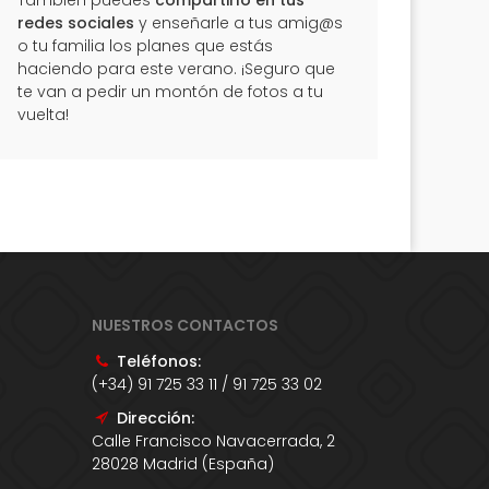
También puedes
compartirlo en tus
redes sociales
y enseñarle a tus amig@s
o tu familia los planes que estás
haciendo para este verano. ¡Seguro que
te van a pedir un montón de fotos a tu
vuelta!
NUESTROS CONTACTOS
Teléfonos:
(+34) 91 725 33 11 / 91 725 33 02
Dirección:
Calle Francisco Navacerrada, 2
28028 Madrid (España)