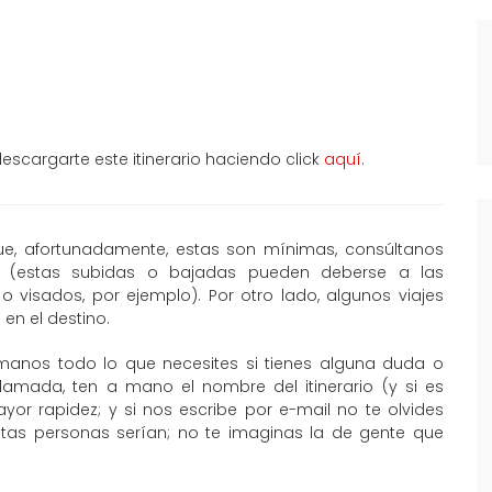
scargarte este itinerario haciendo click
aquí
.
que, afortunadamente, estas son mínimas, consúltanos
al (estas subidas o bajadas pueden deberse a las
o visados, por ejemplo). Por otro lado, algunos viajes
en el destino.
manos todo lo que necesites si tienes alguna duda o
llamada, ten a mano el nombre del itinerario (y si es
or rapidez; y si nos escribe por e-mail no te olvides
ntas personas serían; no te imaginas la de gente que