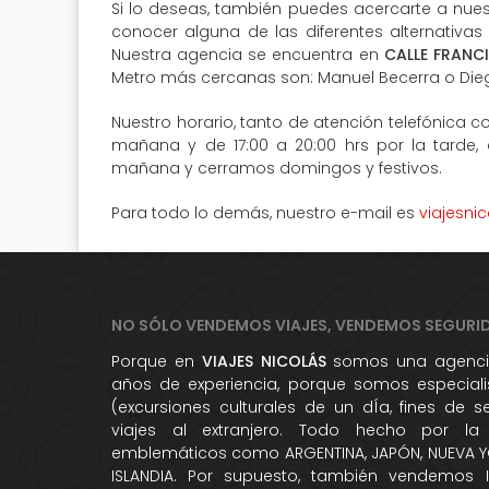
Si lo deseas, también puedes acercarte a nuest
conocer alguna de las diferentes alternativas
Nuestra agencia se encuentra en
CALLE FRANC
Metro más cercanas son: Manuel Becerra o Die
Nuestro horario, tanto de atención telefónica co
mañana y de 17:00 a 20:00 hrs por la tarde,
mañana y cerramos domingos y festivos.
Para todo lo demás, nuestro e-mail es
viajesni
NO SÓLO VENDEMOS VIAJES, VENDEMOS SEGURI
Porque en
VIAJES NICOLÁS
somos una agencia
años de experiencia, porque somos especialis
(excursiones culturales de un dÍa, fines de 
viajes al extranjero. Todo hecho por la
emblemáticos como ARGENTINA, JAPÓN, NUEVA YO
ISLANDIA. Por supuesto, también vendemos 