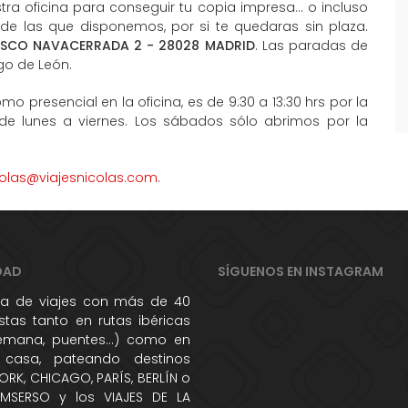
ra oficina para conseguir tu copia impresa... o incluso
 de las que disponemos, por si te quedaras sin plaza.
ISCO NAVACERRADA 2 - 28028 MADRID
. Las paradas de
go de León.
mo presencial en la oficina, es de 9:30 a 13:30 hrs por la
 de lunes a viernes. Los sábados sólo abrimos por la
colas@viajesnicolas.com
.
DAD
SÍGUENOS EN INSTAGRAM
 de viajes con más de 40
tas tanto en rutas ibéricas
semana, puentes...) como en
 casa, pateando destinos
RK, CHICAGO, PARÍS, BERLÍN o
IMSERSO y los VIAJES DE LA