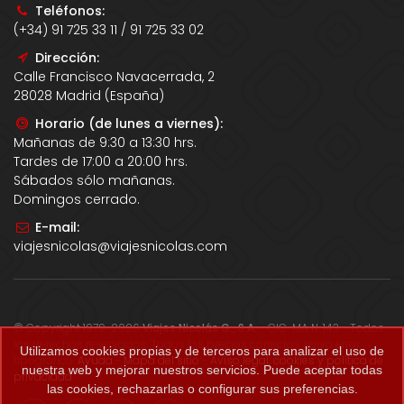
Teléfonos:
(+34) 91 725 33 11 / 91 725 33 02
Dirección:
Calle Francisco Navacerrada, 2
28028 Madrid (España)
Horario (de lunes a viernes):
Mañanas de 9:30 a 13:30 hrs.
Tardes de 17:00 a 20:00 hrs.
Sábados sólo mañanas.
Domingos cerrado.
E-mail:
viajesnicolas@viajesnicolas.com
© Copyright 1979-2026
Viajes Nicolás G., S.A.
- CIC-MA N. 143 - Todos
los derechos reservados. Todos los precios correctos salvo error
Utilizamos cookies propias y de terceros para analizar el uso de
tipográfico.
Ayuda
-
Mapa del sitio
-
Aviso legal, cookies y política de
nuestra web y mejorar nuestros servicios. Puede aceptar todas
privacidad
.
las cookies, rechazarlas o configurar sus preferencias.