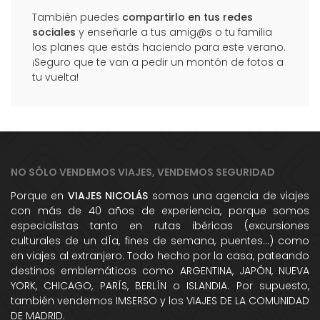
También puedes
compartirlo en tus redes
sociales
y enseñarle a tus amig@s o tu familia
los planes que estás haciendo para este verano.
¡Seguro que te van a pedir un montón de fotos a
tu vuelta!
NO SÓLO VENDEMOS VIAJES, VENDEMOS SEGURIDAD
Porque en
VIAJES NICOLÁS
somos una agencia de viajes
con más de 40 años de experiencia, porque somos
especialistas tanto en rutas ibéricas (excursiones
culturales de un dÍa, fines de semana, puentes...) como
en viajes al extranjero. Todo hecho por la casa, pateando
destinos emblemáticos como ARGENTINA, JAPÓN, NUEVA
YORK, CHICAGO, PARÍS, BERLÍN o ISLANDIA. Por supuesto,
también vendemos IMSERSO y los VIAJES DE LA COMUNIDAD
DE MADRID.