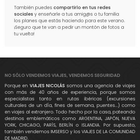
También puedes
compartirlo en tus redes
sociales
y enseñarle a tus amig@s o tu familia
los planes que estás haciendo para este verano.
¡Seguro que te van a pedir un montón de fotos a
tu vuelta!
NO SÓLO VENDEMOS VIAJES, VENDEMOS SEGURIDAD
Porque en
VIAJES NICOLÁS
somos una agencia de viajes
con más de 40 años de experiencia, porque somos
especialistas tanto en rutas ibéricas (excursiones
culturales de un dÍa, fines de semana, puentes...) como
en viajes al extranjero. Todo hecho por la casa, pateando
destinos emblemáticos como ARGENTINA, JAPÓN, NUEVA
YORK, CHICAGO, PARÍS, BERLÍN o ISLANDIA. Por supuesto,
también vendemos IMSERSO y los VIAJES DE LA COMUNIDAD
DE MADRID.