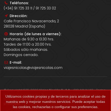
Teléfonos:
(+34) 91 725 33 11 / 91 725 33 02
Dirección:
Calle Francisco Navacerrada, 2
28028 Madrid (España)
Horario (de lunes a viernes):
Mañanas de 9:30 a 13:30 hrs.
Tardes de 17:00 a 20:00 hrs.
Sábados sólo mañanas.
Domingos cerrado.
E-mail:
viajesnicolas@viajesnicolas.com
© Copyright 1979-2026
Viajes Nicolás G., S.A.
- CIC-MA N. 143 - Todos
los derechos reservados. Todos los precios correctos salvo error
Utilizamos cookies propias y de terceros para analizar el uso de
tipográfico.
Ayuda
-
Mapa del sitio
-
Aviso legal, cookies y política de
nuestra web y mejorar nuestros servicios. Puede aceptar todas
privacidad
.
las cookies, rechazarlas o configurar sus preferencias.