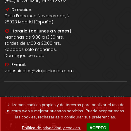
(+34) 91 725 33 11 / 91 725 33 02
Dirección:
Calle Francisco Navacerrada, 2
28028 Madrid (España)
Horario (de lunes a viernes):
Mañanas de 9:30 a 13:30 hrs.
Tardes de 17:00 a 20:00 hrs.
Sábados sólo mañanas.
Domingos cerrado.
E-mail:
viajesnicolas@viajesnicolas.com
© Copyright 1979-2026
Viajes Nicolás G., S.A.
- CIC-MA N. 143 - Todos
los derechos reservados. Todos los precios correctos salvo error
Utilizamos cookies propias y de terceros para analizar el uso de
tipográfico.
Ayuda
-
Mapa del sitio
-
Aviso legal, cookies y política de
nuestra web y mejorar nuestros servicios. Puede aceptar todas
privacidad
.
las cookies, rechazarlas o configurar sus preferencias.
Política de privacidad y cookies.
ACEPTO