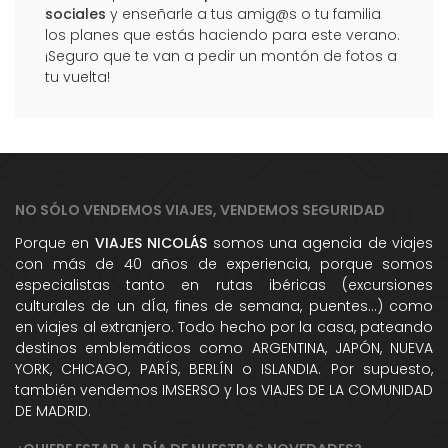
sociales
y enseñarle a tus amig@s o tu familia
los planes que estás haciendo para este verano.
¡Seguro que te van a pedir un montón de fotos a
tu vuelta!
NO SÓLO VENDEMOS VIAJES, VENDEMOS SEGURIDAD
Porque en
VIAJES NICOLÁS
somos una agencia de viajes
con más de 40 años de experiencia, porque somos
especialistas tanto en rutas ibéricas (excursiones
culturales de un dÍa, fines de semana, puentes...) como
en viajes al extranjero. Todo hecho por la casa, pateando
destinos emblemáticos como ARGENTINA, JAPÓN, NUEVA
YORK, CHICAGO, PARÍS, BERLÍN o ISLANDIA. Por supuesto,
también vendemos IMSERSO y los VIAJES DE LA COMUNIDAD
DE MADRID.