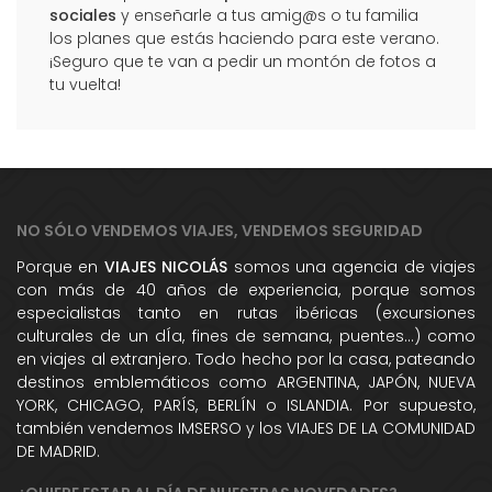
sociales
y enseñarle a tus amig@s o tu familia
los planes que estás haciendo para este verano.
¡Seguro que te van a pedir un montón de fotos a
tu vuelta!
NO SÓLO VENDEMOS VIAJES, VENDEMOS SEGURIDAD
Porque en
VIAJES NICOLÁS
somos una agencia de viajes
con más de 40 años de experiencia, porque somos
especialistas tanto en rutas ibéricas (excursiones
culturales de un dÍa, fines de semana, puentes...) como
en viajes al extranjero. Todo hecho por la casa, pateando
destinos emblemáticos como ARGENTINA, JAPÓN, NUEVA
YORK, CHICAGO, PARÍS, BERLÍN o ISLANDIA. Por supuesto,
también vendemos IMSERSO y los VIAJES DE LA COMUNIDAD
DE MADRID.