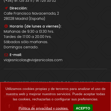
(+34) 91 725 33 11 / 91 725 33 02
Dirección:
Calle Francisco Navacerrada, 2
28028 Madrid (España)
Horario (de lunes a viernes):
Mañanas de 9:30 a 13:30 hrs.
Tardes de 17:00 a 20:00 hrs.
Sábados sólo mañanas.
Domingos cerrado.
E-mail:
viajesnicolas@viajesnicolas.com
© Copyright 1979-2026
Viajes Nicolás G., S.A.
- CIC-MA N. 143 - Todos
los derechos reservados. Todos los precios correctos salvo error
Utilizamos cookies propias y de terceros para analizar el uso de
tipográfico.
Ayuda
-
Mapa del sitio
-
Aviso legal, cookies y política de
nuestra web y mejorar nuestros servicios. Puede aceptar todas
privacidad
.
las cookies, rechazarlas o configurar sus preferencias.
Política de privacidad y cookies.
ACEPTO