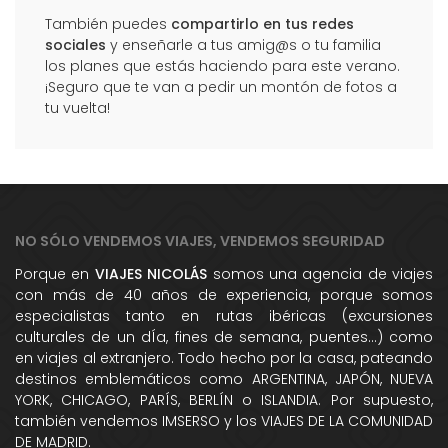
También puedes
compartirlo en tus redes
sociales
y enseñarle a tus amig@s o tu familia
los planes que estás haciendo para este verano.
¡Seguro que te van a pedir un montón de fotos a
tu vuelta!
NO SÓLO VENDEMOS VIAJES, VENDEMOS SEGURIDAD
Porque en
VIAJES NICOLÁS
somos una agencia de viajes
con más de 40 años de experiencia, porque somos
especialistas tanto en rutas ibéricas (excursiones
culturales de un dÍa, fines de semana, puentes...) como
en viajes al extranjero. Todo hecho por la casa, pateando
destinos emblemáticos como ARGENTINA, JAPÓN, NUEVA
YORK, CHICAGO, PARÍS, BERLÍN o ISLANDIA. Por supuesto,
también vendemos IMSERSO y los VIAJES DE LA COMUNIDAD
DE MADRID.