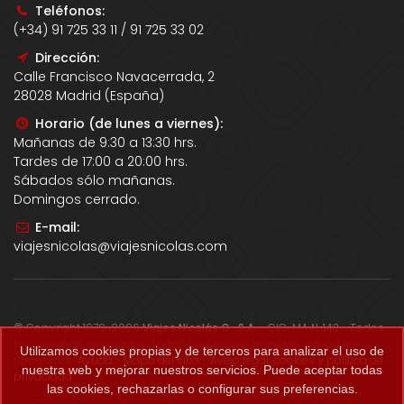
Teléfonos:
(+34) 91 725 33 11 / 91 725 33 02
Dirección:
Calle Francisco Navacerrada, 2
28028 Madrid (España)
Horario (de lunes a viernes):
Mañanas de 9:30 a 13:30 hrs.
Tardes de 17:00 a 20:00 hrs.
Sábados sólo mañanas.
Domingos cerrado.
E-mail:
viajesnicolas@viajesnicolas.com
© Copyright 1979-2026
Viajes Nicolás G., S.A.
- CIC-MA N. 143 - Todos
los derechos reservados. Todos los precios correctos salvo error
Utilizamos cookies propias y de terceros para analizar el uso de
tipográfico.
Ayuda
-
Mapa del sitio
-
Aviso legal, cookies y política de
nuestra web y mejorar nuestros servicios. Puede aceptar todas
privacidad
.
las cookies, rechazarlas o configurar sus preferencias.