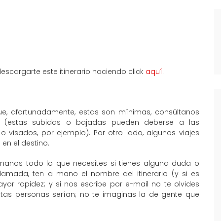
scargarte este itinerario haciendo click
aquí
.
que, afortunadamente, estas son mínimas, consúltanos
al (estas subidas o bajadas pueden deberse a las
o visados, por ejemplo). Por otro lado, algunos viajes
en el destino.
manos todo lo que necesites si tienes alguna duda o
llamada, ten a mano el nombre del itinerario (y si es
or rapidez; y si nos escribe por e-mail no te olvides
ntas personas serían; no te imaginas la de gente que