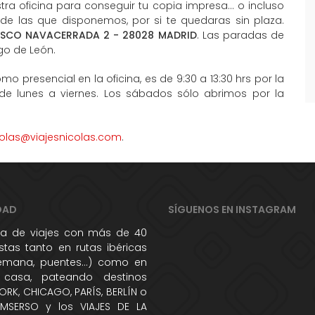
ra oficina para conseguir tu copia impresa... o incluso
 de las que disponemos, por si te quedaras sin plaza.
ISCO NAVACERRADA 2 - 28028 MADRID
. Las paradas de
go de León.
mo presencial en la oficina, es de 9:30 a 13:30 hrs por la
 de lunes a viernes. Los sábados sólo abrimos por la
colas@viajesnicolas.com
.
DAD
SÍGUENOS EN INSTAGRAM
 de viajes con más de 40
tas tanto en rutas ibéricas
semana, puentes...) como en
 casa, pateando destinos
RK, CHICAGO, PARÍS, BERLÍN o
IMSERSO y los VIAJES DE LA