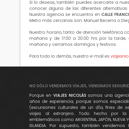
Si lo deseas, también puedes acercarte a nuest
conocer alguna de las diferentes alternativas
Nuestra agencia se encuentra en
CALLE FRANC
Metro más cercanas son: Manuel Becerra o Die
Nuestro horario, tanto de atención telefónica co
mañana y de 17:00 a 20:00 hrs por la tarde,
mañana y cerramos domingos y festivos.
Para todo lo demás, nuestro e-mail es
viajesni
NO SÓLO VENDEMOS VIAJES, VENDEMOS SEGURI
Porque en
VIAJES NICOLÁS
somos una agencia
años de experiencia, porque somos especialis
(excursiones culturales de un dÍa, fines de 
viajes al extranjero. Todo hecho por la
emblemáticos como ARGENTINA, JAPÓN, NUEVA YO
ISLANDIA. Por supuesto, también vendemos 