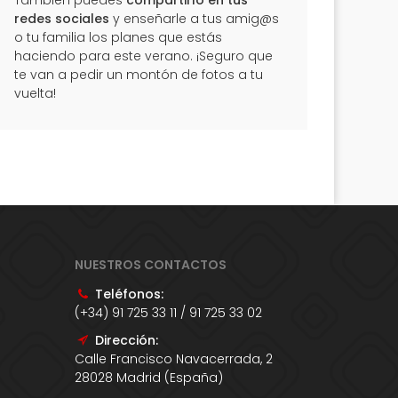
También puedes
compartirlo en tus
redes sociales
y enseñarle a tus amig@s
o tu familia los planes que estás
haciendo para este verano. ¡Seguro que
te van a pedir un montón de fotos a tu
vuelta!
NUESTROS CONTACTOS
Teléfonos:
(+34) 91 725 33 11 / 91 725 33 02
Dirección:
Calle Francisco Navacerrada, 2
28028 Madrid (España)