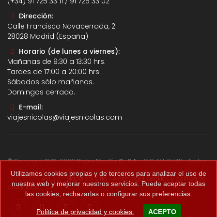
(+34) 91 725 33 11 / 91 725 33 02
Dirección:
Calle Francisco Navacerrada, 2
28028 Madrid (España)
Horario (de lunes a viernes):
Mañanas de 9:30 a 13:30 hrs.
Tardes de 17:00 a 20:00 hrs.
Sábados sólo mañanas.
Domingos cerrado.
E-mail:
viajesnicolas@viajesnicolas.com
© Copyright 1979-2026
Viajes Nicolás G., S.A.
- CIC-MA N. 143 - Todos
los derechos reservados. Todos los precios correctos salvo error
Utilizamos cookies propias y de terceros para analizar el uso de
tipográfico.
Ayuda
-
Mapa del sitio
-
Aviso legal, cookies y política de
nuestra web y mejorar nuestros servicios. Puede aceptar todas
privacidad
.
las cookies, rechazarlas o configurar sus preferencias.
Política de privacidad y cookies.
ACEPTO