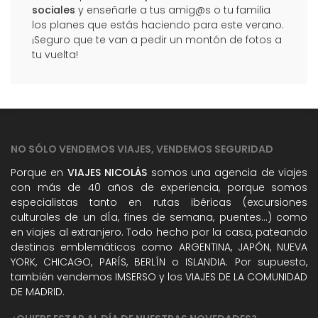
sociales
y enseñarle a tus amig@s o tu familia
los planes que estás haciendo para este verano.
¡Seguro que te van a pedir un montón de fotos a
tu vuelta!
NO SÓLO VENDEMOS VIAJES, VENDEMOS SEGURIDAD
Porque en
VIAJES NICOLÁS
somos una agencia de viajes
con más de 40 años de experiencia, porque somos
especialistas tanto en rutas ibéricas (excursiones
culturales de un dÍa, fines de semana, puentes...) como
en viajes al extranjero. Todo hecho por la casa, pateando
destinos emblemáticos como ARGENTINA, JAPÓN, NUEVA
YORK, CHICAGO, PARÍS, BERLÍN o ISLANDIA. Por supuesto,
también vendemos IMSERSO y los VIAJES DE LA COMUNIDAD
DE MADRID.