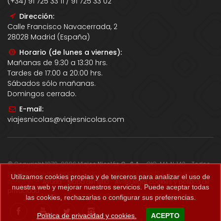
(+34) 91 725 33 11 / 91 725 33 02
Dirección:
Calle Francisco Navacerrada, 2
28028 Madrid (España)
Horario (de lunes a viernes):
Mañanas de 9:30 a 13:30 hrs.
Tardes de 17:00 a 20:00 hrs.
Sábados sólo mañanas.
Domingos cerrado.
E-mail:
viajesnicolas@viajesnicolas.com
© Copyright 1979-2026
Viajes Nicolás G., S.A.
- CIC-MA N. 143 - Todos
los derechos reservados. Todos los precios correctos salvo error
Utilizamos cookies propias y de terceros para analizar el uso de
tipográfico.
Ayuda
-
Mapa del sitio
-
Aviso legal, cookies y política de
nuestra web y mejorar nuestros servicios. Puede aceptar todas
privacidad
.
las cookies, rechazarlas o configurar sus preferencias.
Política de privacidad y cookies.
ACEPTO