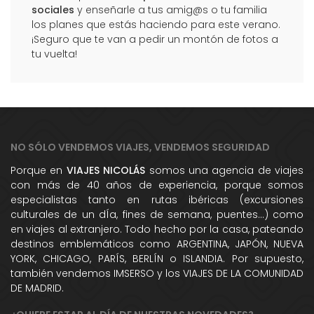
sociales
y enseñarle a tus amig@s o tu familia
los planes que estás haciendo para este verano.
¡Seguro que te van a pedir un montón de fotos a
tu vuelta!
NO SÓLO VENDEMOS VIAJES, VENDEMOS SEGURIDAD
Porque en
VIAJES NICOLÁS
somos una agencia de viajes
con más de 40 años de experiencia, porque somos
especialistas tanto en rutas ibéricas (excursiones
culturales de un dÍa, fines de semana, puentes...) como
en viajes al extranjero. Todo hecho por la casa, pateando
destinos emblemáticos como ARGENTINA, JAPÓN, NUEVA
YORK, CHICAGO, PARÍS, BERLÍN o ISLANDIA. Por supuesto,
también vendemos IMSERSO y los VIAJES DE LA COMUNIDAD
DE MADRID.