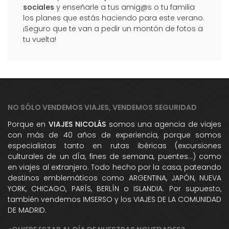
sociales
y enseñarle a tus amig@s o tu familia
los planes que estás haciendo para este verano.
¡Seguro que te van a pedir un montón de fotos a
tu vuelta!
NO SÓLO VENDEMOS VIAJES, VENDEMOS SEGURIDAD
Porque en
VIAJES NICOLÁS
somos una agencia de viajes
con más de 40 años de experiencia, porque somos
especialistas tanto en rutas ibéricas (excursiones
culturales de un dÍa, fines de semana, puentes...) como
en viajes al extranjero. Todo hecho por la casa, pateando
destinos emblemáticos como ARGENTINA, JAPÓN, NUEVA
YORK, CHICAGO, PARÍS, BERLÍN o ISLANDIA. Por supuesto,
también vendemos IMSERSO y los VIAJES DE LA COMUNIDAD
DE MADRID.