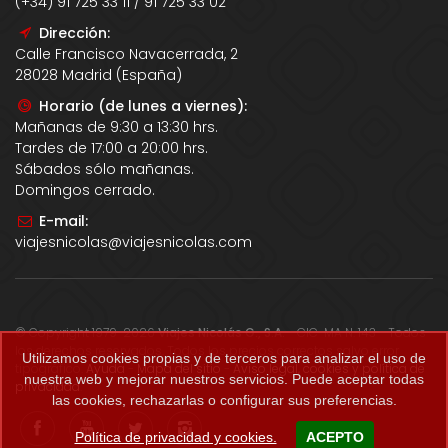
(+34) 91 725 33 11 / 91 725 33 02
Dirección:
Calle Francisco Navacerrada, 2
28028 Madrid (España)
Horario (de lunes a viernes):
Mañanas de 9:30 a 13:30 hrs.
Tardes de 17:00 a 20:00 hrs.
Sábados sólo mañanas.
Domingos cerrado.
E-mail:
viajesnicolas@viajesnicolas.com
© Copyright 1979-2026
Viajes Nicolás G., S.A.
- CIC-MA N. 143 - Todos
los derechos reservados. Todos los precios correctos salvo error
Utilizamos cookies propias y de terceros para analizar el uso de
tipográfico.
Ayuda
-
Mapa del sitio
-
Aviso legal, cookies y política de
nuestra web y mejorar nuestros servicios. Puede aceptar todas
privacidad
.
las cookies, rechazarlas o configurar sus preferencias.
Política de privacidad y cookies.
ACEPTO