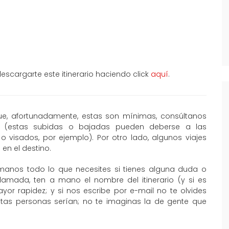
scargarte este itinerario haciendo click
aquí
.
que, afortunadamente, estas son mínimas, consúltanos
al (estas subidas o bajadas pueden deberse a las
o visados, por ejemplo). Por otro lado, algunos viajes
en el destino.
manos todo lo que necesites si tienes alguna duda o
llamada, ten a mano el nombre del itinerario (y si es
or rapidez; y si nos escribe por e-mail no te olvides
ntas personas serían; no te imaginas la de gente que