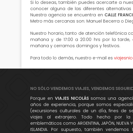
Si lo deseas, también puedes acercarte a nuest
conocer alguna de las diferentes alternativas
Nuestra agencia se encuentra en
CALLE FRANC
Metro más cercanas son: Manuel Becerra o Die
Nuestro horario, tanto de atención telefónica co
mañana y de 17:00 a 20:00 hrs por la tarde,
mañana y cerramos domingos y festivos.
Para todo lo demás, nuestro e-mail es
viajesni
NO SÓLO VENDEMOS VIAJES, VENDEMOS SEGURI
Porque en
VIAJES NICOLÁS
somos una agencia
años de experiencia, porque somos especialis
(excursiones culturales de un dÍa, fines de 
viajes al extranjero. Todo hecho por la
emblemáticos como ARGENTINA, JAPÓN, NUEVA YO
ISLANDIA. Por supuesto, también vendemos 