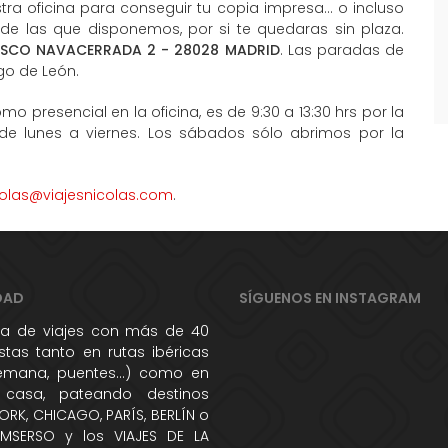
ra oficina para conseguir tu copia impresa... o incluso
 de las que disponemos, por si te quedaras sin plaza.
ISCO NAVACERRADA 2 - 28028 MADRID
. Las paradas de
go de León.
mo presencial en la oficina, es de 9:30 a 13:30 hrs por la
 de lunes a viernes. Los sábados sólo abrimos por la
colas@viajesnicolas.com
.
DAD
SÍGUENOS EN INSTAGRAM
 de viajes con más de 40
tas tanto en rutas ibéricas
semana, puentes...) como en
 casa, pateando destinos
RK, CHICAGO, PARÍS, BERLÍN o
IMSERSO y los VIAJES DE LA