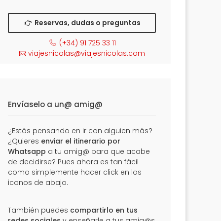
Reservas, dudas o preguntas
(+34) 91 725 33 11
viajesnicolas@viajesnicolas.com
Envíaselo a un@ amig@
¿Estás pensando en ir con alguien más?
¿Quieres
enviar el itinerario por
Whatsapp
a tu amig@ para que acabe
de decidirse? Pues ahora es tan fácil
como simplemente hacer click en los
iconos de abajo.
También puedes
compartirlo en tus
redes sociales
y enseñarle a tus amig@s