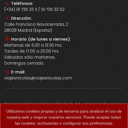
Teléfonos:
(+34) 91 725 33 11 / 91 725 33 02
Dirección:
Calle Francisco Navacerrada, 2
28028 Madrid (España)
Horario (de lunes a viernes):
Mañanas de 9:30 a 13:30 hrs.
Tardes de 17:00 a 20:00 hrs.
Sábados sólo mañanas.
Domingos cerrado.
E-mail:
viajesnicolas@viajesnicolas.com
© Copyright 1979-2026
Viajes Nicolás G., S.A.
- CIC-MA N. 143 - Todos
los derechos reservados. Todos los precios correctos salvo error
Utilizamos cookies propias y de terceros para analizar el uso de
tipográfico.
Ayuda
-
Mapa del sitio
-
Aviso legal, cookies y política de
nuestra web y mejorar nuestros servicios. Puede aceptar todas
privacidad
.
las cookies, rechazarlas o configurar sus preferencias.