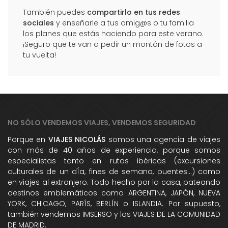
También puedes
compartirlo en tus redes
sociales
y enseñarle a tus amig@s o tu familia
los planes que estás haciendo para este verano.
¡Seguro que te van a pedir un montón de fotos a
tu vuelta!
NO SÓLO VENDEMOS VIAJES, VENDEMOS SEGURIDAD
Porque en
VIAJES NICOLÁS
somos una agencia de viajes
con más de 40 años de experiencia, porque somos
especialistas tanto en rutas ibéricas (excursiones
culturales de un dÍa, fines de semana, puentes...) como
en viajes al extranjero. Todo hecho por la casa, pateando
destinos emblemáticos como ARGENTINA, JAPÓN, NUEVA
YORK, CHICAGO, PARÍS, BERLÍN o ISLANDIA. Por supuesto,
también vendemos IMSERSO y los VIAJES DE LA COMUNIDAD
DE MADRID.