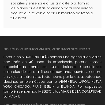
sociales
y enseñarle a tus amig@s o tu familia
los planes que estás haciendo para este verano.
¡Seguro que te van a pedir un montón de fotos a
tu vuelta!
NO SÓLO VENDEMOS VIAJES, VENDEMOS SEGURIDAD
Porque en
VIAJES NICOLÁS
somos una agencia de viajes
con más de 40 años de experiencia, porque somos
especialistas tanto en rutas ibéricas (excursiones
culturales de un dÍa, fines de semana, puentes...) como
en viajes al extranjero. Todo hecho por la casa, pateando
destinos emblemáticos como ARGENTINA, JAPÓN, NUEVA
YORK, CHICAGO, PARÍS, BERLÍN o ISLANDIA. Por supuesto,
también vendemos IMSERSO y los VIAJES DE LA COMUNIDAD
DE MADRID.