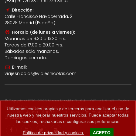
(+34) 91 725 33 11 / 91 725 33 02
Dirección:
Calle Francisco Navacerrada, 2
28028 Madrid (España)
Horario (de lunes a viernes):
Mañanas de 9:30 a 13:30 hrs.
Tardes de 17:00 a 20:00 hrs.
Sábados sólo mañanas.
Domingos cerrado.
E-mail:
viajesnicolas@viajesnicolas.com
© Copyright 1979-2026
Viajes Nicolás G., S.A.
- CIC-MA N. 143 - Todos
los derechos reservados. Todos los precios correctos salvo error
Utilizamos cookies propias y de terceros para analizar el uso de
tipográfico.
Ayuda
-
Mapa del sitio
-
Aviso legal, cookies y política de
nuestra web y mejorar nuestros servicios. Puede aceptar todas
privacidad
.
las cookies, rechazarlas o configurar sus preferencias.
Política de privacidad y cookies.
ACEPTO