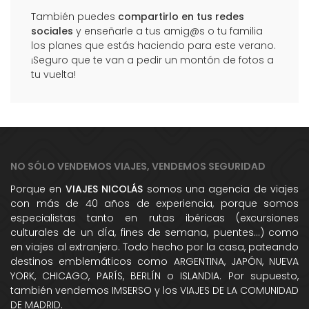
También puedes
compartirlo en tus redes
sociales
y enseñarle a tus amig@s o tu familia
los planes que estás haciendo para este verano.
¡Seguro que te van a pedir un montón de fotos a
tu vuelta!
NO SÓLO VENDEMOS VIAJES, VENDEMOS SEGURIDAD
Porque en
VIAJES NICOLÁS
somos una agencia de viajes
con más de 40 años de experiencia, porque somos
especialistas tanto en rutas ibéricas (excursiones
culturales de un dÍa, fines de semana, puentes...) como
en viajes al extranjero. Todo hecho por la casa, pateando
destinos emblemáticos como ARGENTINA, JAPÓN, NUEVA
YORK, CHICAGO, PARÍS, BERLÍN o ISLANDIA. Por supuesto,
también vendemos IMSERSO y los VIAJES DE LA COMUNIDAD
DE MADRID.