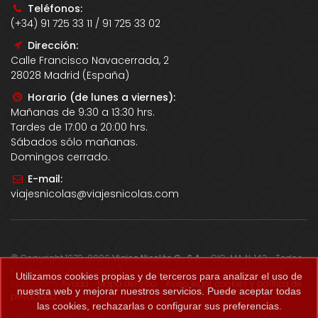
Teléfonos:
(+34) 91 725 33 11 / 91 725 33 02
Dirección:
Calle Francisco Navacerrada, 2
28028 Madrid (España)
Horario (de lunes a viernes):
Mañanas de 9:30 a 13:30 hrs.
Tardes de 17:00 a 20:00 hrs.
Sábados sólo mañanas.
Domingos cerrado.
E-mail:
viajesnicolas@viajesnicolas.com
© Copyright 1979-2026
Viajes Nicolás G., S.A.
- CIC-MA N. 143 - Todos
los derechos reservados. Todos los precios correctos salvo error
Utilizamos cookies propias y de terceros para analizar el uso de
tipográfico.
Ayuda
-
Mapa del sitio
-
Aviso legal, cookies y política de
nuestra web y mejorar nuestros servicios. Puede aceptar todas
privacidad
.
las cookies, rechazarlas o configurar sus preferencias.