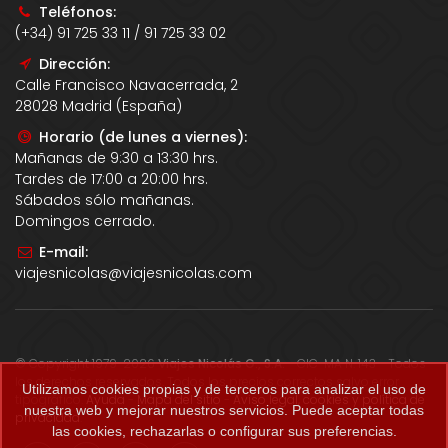
Teléfonos:
(+34) 91 725 33 11 / 91 725 33 02
Dirección:
Calle Francisco Navacerrada, 2
28028 Madrid (España)
Horario (de lunes a viernes):
Mañanas de 9:30 a 13:30 hrs.
Tardes de 17:00 a 20:00 hrs.
Sábados sólo mañanas.
Domingos cerrado.
E-mail:
viajesnicolas@viajesnicolas.com
© Copyright 1979-2026
Viajes Nicolás G., S.A.
- CIC-MA N. 143 - Todos
los derechos reservados. Todos los precios correctos salvo error
Utilizamos cookies propias y de terceros para analizar el uso de
tipográfico.
Ayuda
-
Mapa del sitio
-
Aviso legal, cookies y política de
nuestra web y mejorar nuestros servicios. Puede aceptar todas
privacidad
.
las cookies, rechazarlas o configurar sus preferencias.