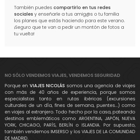
También puedes
compartirlo en tus redes
sociales
y enseñarle a tus amig@s o tu familia
los planes que estás haciendo para este verano.
¡Seguro que te van a pedir un montón de fotos a
tu vuelta!
NO SÓLO VENDEMOS VIAJES, VENDEMOS SEGURIDAD
Porque en
VIAJES NICOLÁS
somos una agencia de viajes
con más de 40 años de experiencia, porque somos
especialistas tanto en rutas ibéricas (excursiones
culturales de un dÍa, fines de semana, puentes...) como
en viajes al extranjero. Todo hecho por la casa, pateando
destinos emblemáticos como ARGENTINA, JAPÓN, NUEVA
YORK, CHICAGO, PARÍS, BERLÍN o ISLANDIA. Por supuesto,
también vendemos IMSERSO y los VIAJES DE LA COMUNIDAD
DE MADRID.