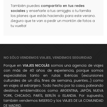
También puedes
compartirlo en tus redes
sociales
y enseñarle a tus amig@s o tu familia
los planes que estás haciendo para este verano.
¡Seguro que te van a pedir un montón de fotos a
tu vuelta!
NO SÓLO VENDEMOS VIAJES, VENDEMOS SEGURIDAD
Porque en
VIAJES NICOLÁS
somos una agencia de viajes
con más de 40 años de experiencia, porque somos
especialistas tanto en rutas ibéricas (excursiones
culturales de un dÍa, fines de semana, puentes...) como
en viajes al extranjero. Todo hecho por la casa, pateando
destinos emblemáticos como ARGENTINA, JAPÓN, NUEVA
YORK, CHICAGO, PARÍS, BERLÍN o ISLANDIA. Por supuesto,
también vendemos IMSERSO y los VIAJES DE LA COMUNIDAD
DE MADRID.