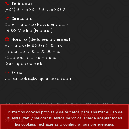
Teléfonos:
(+34) 91 725 33 11 / 91 725 33 02
Dirección:
Calle Francisco Navacerrada, 2
28028 Madrid (España)
Horario (de lunes a viernes):
Mañanas de 9:30 a 13:30 hrs.
Tardes de 17:00 a 20:00 hrs.
Sábados sólo mañanas.
Domingos cerrado.
E-mail:
viajesnicolas@viajesnicolas.com
© Copyright 1979-2026
Viajes Nicolás G., S.A.
- CIC-MA N. 143 - Todos
los derechos reservados. Todos los precios correctos salvo error
Utilizamos cookies propias y de terceros para analizar el uso de
tipográfico.
Ayuda
-
Mapa del sitio
-
Aviso legal, cookies y política de
nuestra web y mejorar nuestros servicios. Puede aceptar todas
privacidad
.
las cookies, rechazarlas o configurar sus preferencias.