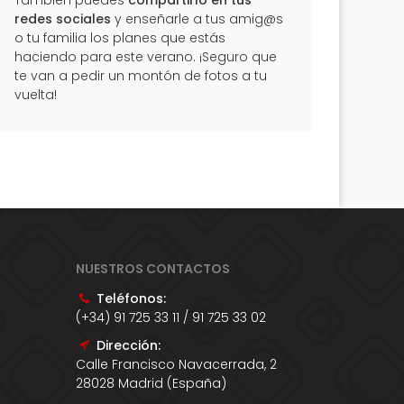
También puedes
compartirlo en tus
redes sociales
y enseñarle a tus amig@s
o tu familia los planes que estás
haciendo para este verano. ¡Seguro que
te van a pedir un montón de fotos a tu
vuelta!
NUESTROS CONTACTOS
Teléfonos:
(+34) 91 725 33 11 / 91 725 33 02
Dirección:
Calle Francisco Navacerrada, 2
28028 Madrid (España)