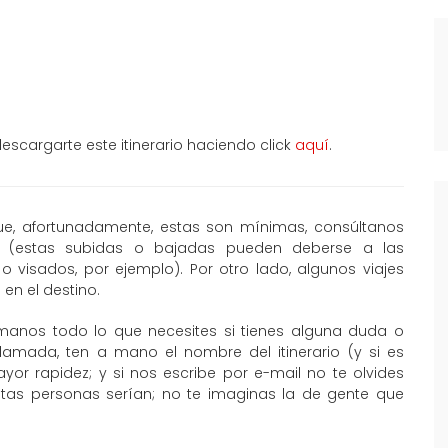
scargarte este itinerario haciendo click
aquí
.
que, afortunadamente, estas son mínimas, consúltanos
al (estas subidas o bajadas pueden deberse a las
o visados, por ejemplo). Por otro lado, algunos viajes
en el destino.
manos todo lo que necesites si tienes alguna duda o
llamada, ten a mano el nombre del itinerario (y si es
or rapidez; y si nos escribe por e-mail no te olvides
ntas personas serían; no te imaginas la de gente que