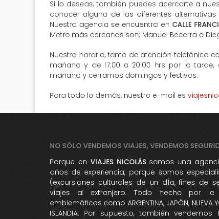
Si lo deseas, también puedes acercarte a nuest
conocer alguna de las diferentes alternativas
Nuestra agencia se encuentra en
CALLE FRANC
Metro más cercanas son: Manuel Becerra o Die
Nuestro horario, tanto de atención telefónica co
mañana y de 17:00 a 20:00 hrs por la tarde,
mañana y cerramos domingos y festivos.
Para todo lo demás, nuestro e-mail es
viajesni
NO SÓLO VENDEMOS VIAJES, VENDEMOS SEGURI
Porque en
VIAJES NICOLÁS
somos una agencia
años de experiencia, porque somos especialis
(excursiones culturales de un dÍa, fines de 
viajes al extranjero. Todo hecho por la
emblemáticos como ARGENTINA, JAPÓN, NUEVA YO
ISLANDIA. Por supuesto, también vendemos 