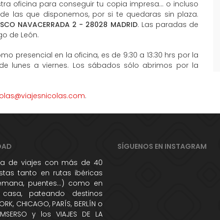
ra oficina para conseguir tu copia impresa... o incluso
 de las que disponemos, por si te quedaras sin plaza.
ISCO NAVACERRADA 2 - 28028 MADRID
. Las paradas de
go de León.
mo presencial en la oficina, es de 9:30 a 13:30 hrs por la
 de lunes a viernes. Los sábados sólo abrimos por la
colas@viajesnicolas.com
.
DAD
SÍGUENOS EN INSTAGRAM
 de viajes con más de 40
tas tanto en rutas ibéricas
semana, puentes...) como en
 casa, pateando destinos
RK, CHICAGO, PARÍS, BERLÍN o
IMSERSO y los VIAJES DE LA