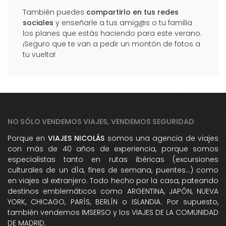
También puedes
compartirlo en tus redes
sociales
y enseñarle a tus amig@s o tu familia
los planes que estás haciendo para este verano.
¡Seguro que te van a pedir un montón de fotos a
tu vuelta!
NO SÓLO VENDEMOS VIAJES, VENDEMOS SEGURIDAD
Porque en
VIAJES NICOLÁS
somos una agencia de viajes
con más de 40 años de experiencia, porque somos
especialistas tanto en rutas ibéricas (excursiones
culturales de un dÍa, fines de semana, puentes...) como
en viajes al extranjero. Todo hecho por la casa, pateando
destinos emblemáticos como ARGENTINA, JAPÓN, NUEVA
YORK, CHICAGO, PARÍS, BERLÍN o ISLANDIA. Por supuesto,
también vendemos IMSERSO y los VIAJES DE LA COMUNIDAD
DE MADRID.