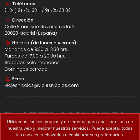
Teléfonos:
(+34) 91 725 33 11 / 91 725 33 02
Dirección:
Calle Francisco Navacerrada, 2
28028 Madrid (España)
Horario (de lunes a viernes):
Mañanas de 9:30 a 13:30 hrs.
Tardes de 17:00 a 20:00 hrs.
Sábados sólo mañanas.
Domingos cerrado.
E-mail:
viajesnicolas@viajesnicolas.com
© Copyright 1979-2026
Viajes Nicolás G., S.A.
- CIC-MA N. 143 - Todos
los derechos reservados. Todos los precios correctos salvo error
Utilizamos cookies propias y de terceros para analizar el uso de
tipográfico.
Ayuda
-
Mapa del sitio
-
Aviso legal, cookies y política de
nuestra web y mejorar nuestros servicios. Puede aceptar todas
privacidad
.
las cookies, rechazarlas o configurar sus preferencias.