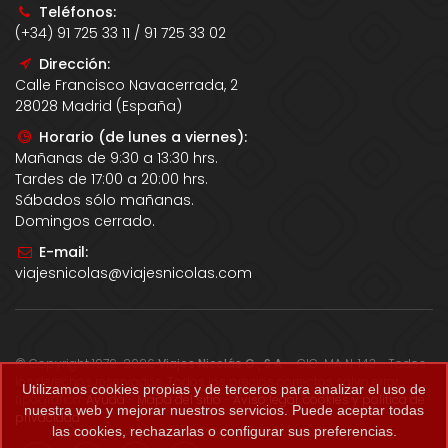
Teléfonos:
(+34) 91 725 33 11 / 91 725 33 02
Dirección:
Calle Francisco Navacerrada, 2
28028 Madrid (España)
Horario (de lunes a viernes):
Mañanas de 9:30 a 13:30 hrs.
Tardes de 17:00 a 20:00 hrs.
Sábados sólo mañanas.
Domingos cerrado.
E-mail:
viajesnicolas@viajesnicolas.com
© Copyright 1979-2026
Viajes Nicolás G., S.A.
- CIC-MA N. 143 - Todos
los derechos reservados. Todos los precios correctos salvo error
Utilizamos cookies propias y de terceros para analizar el uso de
tipográfico.
Ayuda
-
Mapa del sitio
-
Aviso legal, cookies y política de
nuestra web y mejorar nuestros servicios. Puede aceptar todas
privacidad
.
las cookies, rechazarlas o configurar sus preferencias.