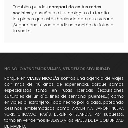
También puedes
compartirlo en tus redes
sociales
y enseñarle a tus amig@s o tu familia
los planes que estás haciendo para este verano.
¡Seguro que te van a pedir un montón de fotos a
tu vuelta!
NO SÓLO VENDEMOS VIAJES, VENDEMOS SEGURIDAD
Porque en
VIAJES NICOLÁS
somos una agencia de viajes
con más de 40 años de experiencia, porque somos
especialistas tanto en rutas ibéricas (excursiones
culturales de un dÍa, fines de semana, puentes...) como
en viajes al extranjero. Todo hecho por la casa, pateando
destinos emblemáticos como ARGENTINA, JAPÓN, NUEVA
YORK, CHICAGO, PARÍS, BERLÍN o ISLANDIA. Por supuesto,
también vendemos IMSERSO y los VIAJES DE LA COMUNIDAD
DE MADRID.