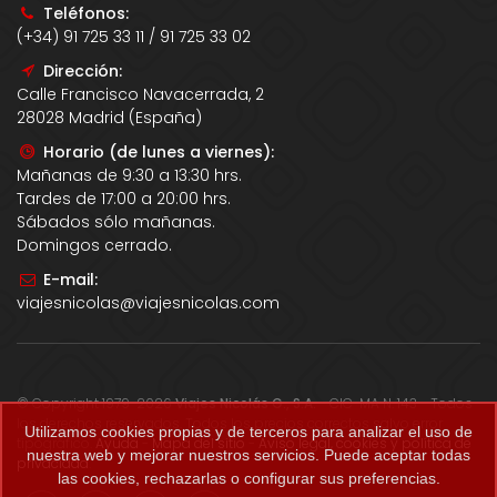
Teléfonos:
(+34) 91 725 33 11 / 91 725 33 02
Dirección:
Calle Francisco Navacerrada, 2
28028 Madrid (España)
Horario (de lunes a viernes):
Mañanas de 9:30 a 13:30 hrs.
Tardes de 17:00 a 20:00 hrs.
Sábados sólo mañanas.
Domingos cerrado.
E-mail:
viajesnicolas@viajesnicolas.com
© Copyright 1979-2026
Viajes Nicolás G., S.A.
- CIC-MA N. 143 - Todos
los derechos reservados. Todos los precios correctos salvo error
Utilizamos cookies propias y de terceros para analizar el uso de
tipográfico.
Ayuda
-
Mapa del sitio
-
Aviso legal, cookies y política de
nuestra web y mejorar nuestros servicios. Puede aceptar todas
privacidad
.
las cookies, rechazarlas o configurar sus preferencias.