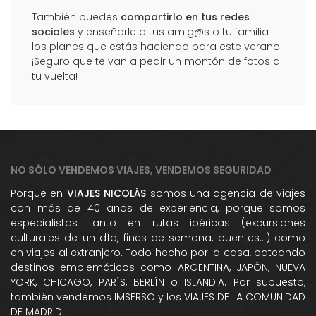
También puedes
compartirlo en tus redes
sociales
y enseñarle a tus amig@s o tu familia
los planes que estás haciendo para este verano.
¡Seguro que te van a pedir un montón de fotos a
tu vuelta!
NO SÓLO VENDEMOS VIAJES, VENDEMOS SEGURIDAD
Porque en
VIAJES NICOLÁS
somos una agencia de viajes
con más de 40 años de experiencia, porque somos
especialistas tanto en rutas ibéricas (excursiones
culturales de un dÍa, fines de semana, puentes...) como
en viajes al extranjero. Todo hecho por la casa, pateando
destinos emblemáticos como ARGENTINA, JAPÓN, NUEVA
YORK, CHICAGO, PARÍS, BERLÍN o ISLANDIA. Por supuesto,
también vendemos IMSERSO y los VIAJES DE LA COMUNIDAD
DE MADRID.