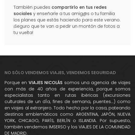
También puedes
compartirlo en tus redes
sociales
y enseñarle a tus amig@s o tu familia
los planes que estás haciendo para este verano.
¡Seguro que te van a pedir un montón de fotos a
tu vuelta!
NO SÓLO VENDEMOS VIAJES, VENDEMOS SEGURIDAD
Porque en
VIAJES NICOLÁS
somos una agencia de viajes
con más de 40 años de experiencia, porque somos
especialistas tanto en rutas ibéricas (excursiones
culturales de un dÍa, fines de semana, puentes...) como
en viajes al extranjero. Todo hecho por la casa, pateando
destinos emblemáticos como ARGENTINA, JAPÓN, NUEVA
YORK, CHICAGO, PARÍS, BERLÍN o ISLANDIA. Por supuesto,
también vendemos IMSERSO y los VIAJES DE LA COMUNIDAD
DE MADRID.