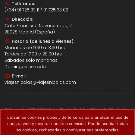
Teléfonos:
(+34) 91 725 33 11 / 91 725 33 02
Dirección:
Calle Francisco Navacerrada, 2
28028 Madrid (España)
Horario (de lunes a viernes):
Mañanas de 9:30 a 13:30 hrs.
Tardes de 17:00 a 20:00 hrs.
Sábados sólo mañanas.
Domingos cerrado.
E-mail:
viajesnicolas@viajesnicolas.com
© Copyright 1979-2026
Viajes Nicolás G., S.A.
- CIC-MA N. 143 - Todos
los derechos reservados. Todos los precios correctos salvo error
Utilizamos cookies propias y de terceros para analizar el uso de
tipográfico.
Ayuda
-
Mapa del sitio
-
Aviso legal, cookies y política de
nuestra web y mejorar nuestros servicios. Puede aceptar todas
privacidad
.
las cookies, rechazarlas o configurar sus preferencias.