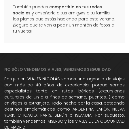
También puedes
compartirlo en tus redes
sociales
y enseñarle a tus amig@s o tu familia
los planes que estás haciendo para este verano.
¡Seguro que te van a pedir un montón de fotos a
tu vuelta!
NO SÓLO VENDEMOS VIAJES, VENDEMOS SEGURIDAD
Porque en
VIAJES NICOLÁS
somos una agencia de viajes
con más de 40 años de experiencia, porque somos
especialistas tanto en rutas ibéricas (excursiones
culturales de un dÍa, fines de semana, puentes...) como
en viajes al extranjero. Todo hecho por la casa, pateando
destinos emblemáticos como ARGENTINA, JAPÓN, NUEVA
YORK, CHICAGO, PARÍS, BERLÍN o ISLANDIA. Por supuesto,
también vendemos IMSERSO y los VIAJES DE LA COMUNIDAD
DE MADRID.