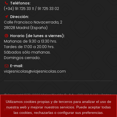
Teléfonos:
(+34) 91 725 33 11 / 91 725 33 02
Dirección:
Calle Francisco Navacerrada, 2
28028 Madrid (España)
Horario (de lunes a viernes):
Mañanas de 9:30 a 13:30 hrs.
Tardes de 17:00 a 20:00 hrs.
Sábados sólo mañanas.
Domingos cerrado.
E-mail:
viajesnicolas@viajesnicolas.com
© Copyright 1979-2026
Viajes Nicolás G., S.A.
- CIC-MA N. 143 - Todos
los derechos reservados. Todos los precios correctos salvo error
Utilizamos cookies propias y de terceros para analizar el uso de
tipográfico.
Ayuda
-
Mapa del sitio
-
Aviso legal, cookies y política de
nuestra web y mejorar nuestros servicios. Puede aceptar todas
privacidad
.
las cookies, rechazarlas o configurar sus preferencias.