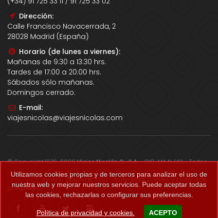
(+34) 91 725 33 11 / 91 725 33 02
Dirección:
Calle Francisco Navacerrada, 2
28028 Madrid (España)
Horario (de lunes a viernes):
Mañanas de 9:30 a 13:30 hrs.
Tardes de 17:00 a 20:00 hrs.
Sábados sólo mañanas.
Domingos cerrado.
E-mail:
viajesnicolas@viajesnicolas.com
© Copyright 1979-2026
Viajes Nicolás G., S.A.
- CIC-MA N. 143 - Todos
los derechos reservados. Todos los precios correctos salvo error
Utilizamos cookies propias y de terceros para analizar el uso de
tipográfico.
Ayuda
-
Mapa del sitio
-
Aviso legal, cookies y política de
nuestra web y mejorar nuestros servicios. Puede aceptar todas
privacidad
.
las cookies, rechazarlas o configurar sus preferencias.
Política de privacidad y cookies.
ACEPTO