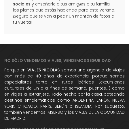
sociales
y enseñarle a tus amig@s o tu familia
los planes que estás haciendo para este verano.
¡Seguro que te van a pedir un montón de fotos a
tu vuelta!
NO SÓLO VENDEMOS VIAJES, VENDEMOS SEGURIDAD
Porque en
VIAJES NICOLÁS
somos una agencia de viajes
con más de 40 años de experiencia, porque somos
especialistas tanto en rutas ibéricas (excursiones
culturales de un dÍa, fines de semana, puentes...) como
en viajes al extranjero. Todo hecho por la casa, pateando
destinos emblemáticos como ARGENTINA, JAPÓN, NUEVA
YORK, CHICAGO, PARÍS, BERLÍN o ISLANDIA. Por supuesto,
también vendemos IMSERSO y los VIAJES DE LA COMUNIDAD
DE MADRID.