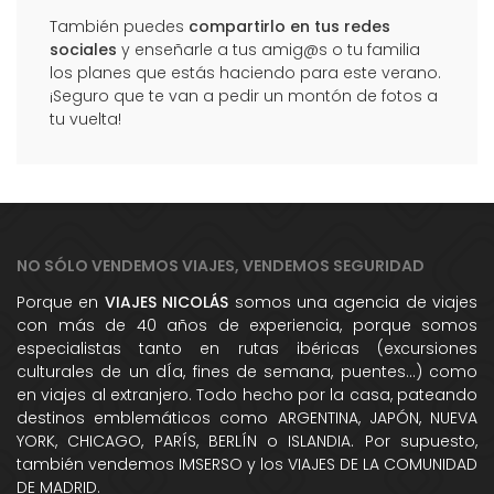
También puedes
compartirlo en tus redes
sociales
y enseñarle a tus amig@s o tu familia
los planes que estás haciendo para este verano.
¡Seguro que te van a pedir un montón de fotos a
tu vuelta!
NO SÓLO VENDEMOS VIAJES, VENDEMOS SEGURIDAD
Porque en
VIAJES NICOLÁS
somos una agencia de viajes
con más de 40 años de experiencia, porque somos
especialistas tanto en rutas ibéricas (excursiones
culturales de un dÍa, fines de semana, puentes...) como
en viajes al extranjero. Todo hecho por la casa, pateando
destinos emblemáticos como ARGENTINA, JAPÓN, NUEVA
YORK, CHICAGO, PARÍS, BERLÍN o ISLANDIA. Por supuesto,
también vendemos IMSERSO y los VIAJES DE LA COMUNIDAD
DE MADRID.