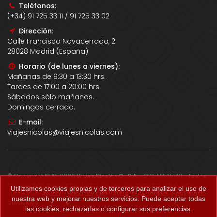
Teléfonos:
(+34) 91 725 33 11 / 91 725 33 02
Dirección:
Calle Francisco Navacerrada, 2
28028 Madrid (España)
Horario (de lunes a viernes):
Mañanas de 9:30 a 13:30 hrs.
Tardes de 17:00 a 20:00 hrs.
Sábados sólo mañanas.
Domingos cerrado.
E-mail:
viajesnicolas@viajesnicolas.com
© Copyright 1979-2026
Viajes Nicolás G., S.A.
- CIC-MA N. 143 - Todos
los derechos reservados. Todos los precios correctos salvo error
Utilizamos cookies propias y de terceros para analizar el uso de
tipográfico.
Ayuda
-
Mapa del sitio
-
Aviso legal, cookies y política de
nuestra web y mejorar nuestros servicios. Puede aceptar todas
privacidad
.
las cookies, rechazarlas o configurar sus preferencias.