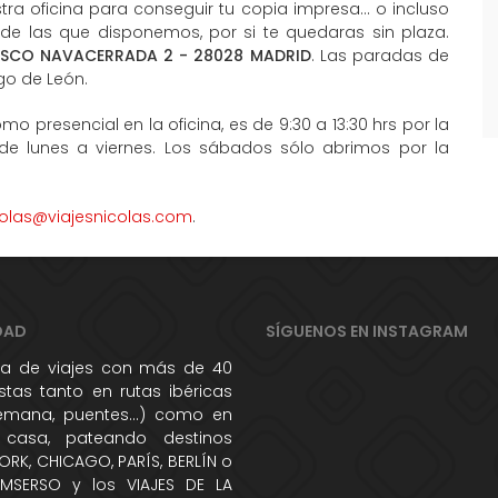
ra oficina para conseguir tu copia impresa... o incluso
 de las que disponemos, por si te quedaras sin plaza.
ISCO NAVACERRADA 2 - 28028 MADRID
. Las paradas de
go de León.
mo presencial en la oficina, es de 9:30 a 13:30 hrs por la
 de lunes a viernes. Los sábados sólo abrimos por la
colas@viajesnicolas.com
.
DAD
SÍGUENOS EN INSTAGRAM
 de viajes con más de 40
tas tanto en rutas ibéricas
semana, puentes...) como en
 casa, pateando destinos
RK, CHICAGO, PARÍS, BERLÍN o
IMSERSO y los VIAJES DE LA