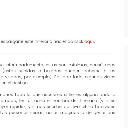
scargarte este itinerario haciendo click
aquí
.
que, afortunadamente, estas son mínimas, consúltanos
al (estas subidas o bajadas pueden deberse a las
o visados, por ejemplo). Por otro lado, algunos viajes
en el destino.
manos todo lo que necesites si tienes alguna duda o
llamada, ten a mano el nombre del itinerario (y si es
or rapidez; y si nos escribe por e-mail no te olvides
ntas personas serían; no te imaginas la de gente que