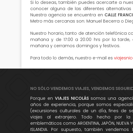
Si lo deseas, también puedes acercarte a nuest
conocer alguna de las diferentes alternativas
Nuestra agencia se encuentra en
CALLE FRANC
Metro más cercanas son: Manuel Becerra o Die
Nuestro horario, tanto de atención telefónica co
mañana y de 17:00 a 20:00 hrs por la tarde,
mañana y cerramos domingos y festivos.
Para todo lo demás, nuestro e-mail es
viajesni
NO SÓLO VENDEMOS VIAJES, VENDEMOS SEGURI
Porque en
VIAJES NICOLÁS
somos una agencia
años de experiencia, porque somos especialis
(excursiones culturales de un dÍa, fines de 
viajes al extranjero. Todo hecho por la
emblemáticos como ARGENTINA, JAPÓN, NUEVA YO
ISLANDIA. Por supuesto, también vendemos 