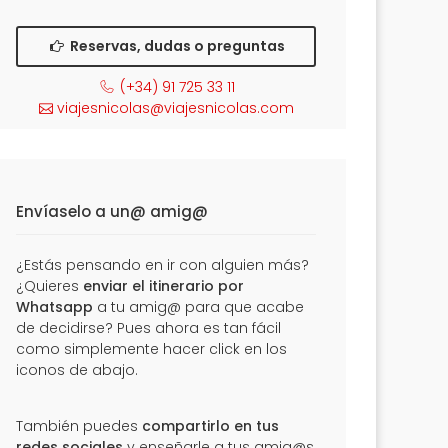
Reservas, dudas o preguntas
(+34) 91 725 33 11
viajesnicolas@viajesnicolas.com
Envíaselo a un@ amig@
¿Estás pensando en ir con alguien más?
¿Quieres
enviar el itinerario por
Whatsapp
a tu amig@ para que acabe
de decidirse? Pues ahora es tan fácil
como simplemente hacer click en los
iconos de abajo.
También puedes
compartirlo en tus
redes sociales
y enseñarle a tus amig@s