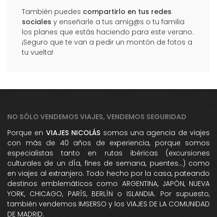
También puedes
compartirlo en tus redes
sociales
y enseñarle a tus amig@s o tu familia
los planes que estás haciendo para este verano.
¡Seguro que te van a pedir un montón de fotos a
tu vuelta!
NO SÓLO VENDEMOS VIAJES, VENDEMOS SEGURIDAD
Porque en
VIAJES NICOLÁS
somos una agencia de viajes
con más de 40 años de experiencia, porque somos
especialistas tanto en rutas ibéricas (excursiones
culturales de un dÍa, fines de semana, puentes...) como
en viajes al extranjero. Todo hecho por la casa, pateando
destinos emblemáticos como ARGENTINA, JAPÓN, NUEVA
YORK, CHICAGO, PARÍS, BERLÍN o ISLANDIA. Por supuesto,
también vendemos IMSERSO y los VIAJES DE LA COMUNIDAD
DE MADRID.