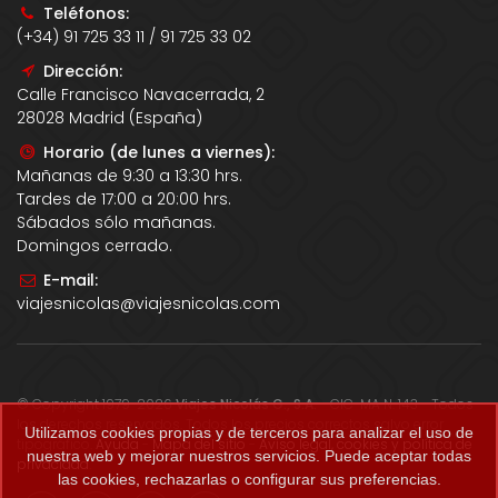
Teléfonos:
(+34) 91 725 33 11 / 91 725 33 02
Dirección:
Calle Francisco Navacerrada, 2
28028 Madrid (España)
Horario (de lunes a viernes):
Mañanas de 9:30 a 13:30 hrs.
Tardes de 17:00 a 20:00 hrs.
Sábados sólo mañanas.
Domingos cerrado.
E-mail:
viajesnicolas@viajesnicolas.com
© Copyright 1979-2026
Viajes Nicolás G., S.A.
- CIC-MA N. 143 - Todos
los derechos reservados. Todos los precios correctos salvo error
Utilizamos cookies propias y de terceros para analizar el uso de
tipográfico.
Ayuda
-
Mapa del sitio
-
Aviso legal, cookies y política de
nuestra web y mejorar nuestros servicios. Puede aceptar todas
privacidad
.
las cookies, rechazarlas o configurar sus preferencias.