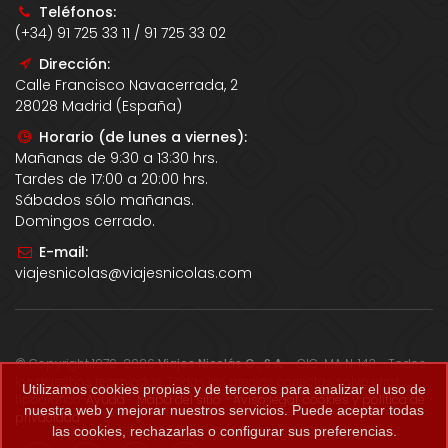
Teléfonos:
(+34) 91 725 33 11 / 91 725 33 02
Dirección:
Calle Francisco Navacerrada, 2
28028 Madrid (España)
Horario (de lunes a viernes):
Mañanas de 9:30 a 13:30 hrs.
Tardes de 17:00 a 20:00 hrs.
Sábados sólo mañanas.
Domingos cerrado.
E-mail:
viajesnicolas@viajesnicolas.com
© Copyright 1979-2026
Viajes Nicolás G., S.A.
- CIC-MA N. 143 - Todos
los derechos reservados. Todos los precios correctos salvo error
Utilizamos cookies propias y de terceros para analizar el uso de
tipográfico.
Ayuda
-
Mapa del sitio
-
Aviso legal, cookies y política de
nuestra web y mejorar nuestros servicios. Puede aceptar todas
privacidad
.
las cookies, rechazarlas o configurar sus preferencias.