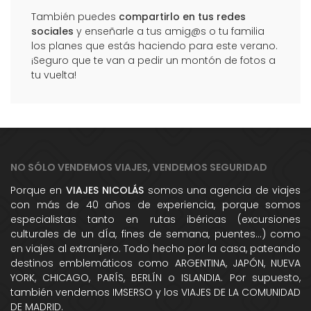
También puedes
compartirlo en tus redes
sociales
y enseñarle a tus amig@s o tu familia
los planes que estás haciendo para este verano.
¡Seguro que te van a pedir un montón de fotos a
tu vuelta!
NO SÓLO VENDEMOS VIAJES, VENDEMOS SEGURIDAD
Porque en
VIAJES NICOLÁS
somos una agencia de viajes
con más de 40 años de experiencia, porque somos
especialistas tanto en rutas ibéricas (excursiones
culturales de un dÍa, fines de semana, puentes...) como
en viajes al extranjero. Todo hecho por la casa, pateando
destinos emblemáticos como ARGENTINA, JAPÓN, NUEVA
YORK, CHICAGO, PARÍS, BERLÍN o ISLANDIA. Por supuesto,
también vendemos IMSERSO y los VIAJES DE LA COMUNIDAD
DE MADRID.