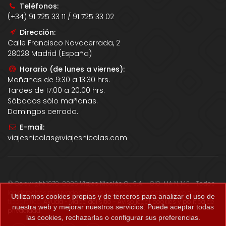
Teléfonos:
(+34) 91 725 33 11 / 91 725 33 02
Dirección:
Calle Francisco Navacerrada, 2
28028 Madrid (España)
Horario (de lunes a viernes):
Mañanas de 9:30 a 13:30 hrs.
Tardes de 17:00 a 20:00 hrs.
Sábados sólo mañanas.
Domingos cerrado.
E-mail:
viajesnicolas@viajesnicolas.com
© Copyright 1979-2026
Viajes Nicolás G., S.A.
- CIC-MA N. 143 - Todos
los derechos reservados. Todos los precios correctos salvo error
Utilizamos cookies propias y de terceros para analizar el uso de
tipográfico.
Ayuda
-
Mapa del sitio
-
Aviso legal, cookies y política de
nuestra web y mejorar nuestros servicios. Puede aceptar todas
privacidad
.
las cookies, rechazarlas o configurar sus preferencias.