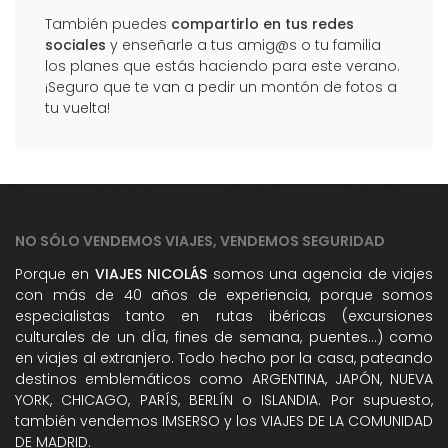
También puedes
compartirlo en tus redes
sociales
y enseñarle a tus amig@s o tu familia
los planes que estás haciendo para este verano.
¡Seguro que te van a pedir un montón de fotos a
tu vuelta!
NO SÓLO VENDEMOS VIAJES, VENDEMOS SEGURIDAD
Porque en
VIAJES NICOLÁS
somos una agencia de viajes
con más de 40 años de experiencia, porque somos
especialistas tanto en rutas ibéricas (excursiones
culturales de un dÍa, fines de semana, puentes...) como
en viajes al extranjero. Todo hecho por la casa, pateando
destinos emblemáticos como ARGENTINA, JAPÓN, NUEVA
YORK, CHICAGO, PARÍS, BERLÍN o ISLANDIA. Por supuesto,
también vendemos IMSERSO y los VIAJES DE LA COMUNIDAD
DE MADRID.