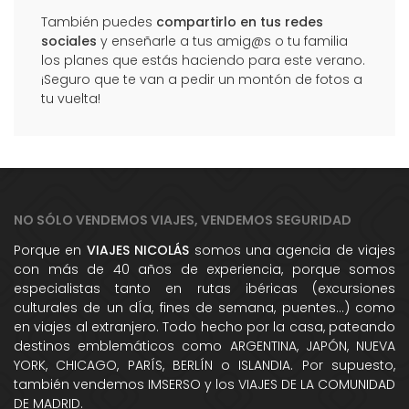
También puedes
compartirlo en tus redes
sociales
y enseñarle a tus amig@s o tu familia
los planes que estás haciendo para este verano.
¡Seguro que te van a pedir un montón de fotos a
tu vuelta!
NO SÓLO VENDEMOS VIAJES, VENDEMOS SEGURIDAD
Porque en
VIAJES NICOLÁS
somos una agencia de viajes
con más de 40 años de experiencia, porque somos
especialistas tanto en rutas ibéricas (excursiones
culturales de un dÍa, fines de semana, puentes...) como
en viajes al extranjero. Todo hecho por la casa, pateando
destinos emblemáticos como ARGENTINA, JAPÓN, NUEVA
YORK, CHICAGO, PARÍS, BERLÍN o ISLANDIA. Por supuesto,
también vendemos IMSERSO y los VIAJES DE LA COMUNIDAD
DE MADRID.