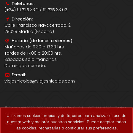
Teléfonos:
(+34) 91 725 33 11 / 91 725 33 02
Dirección:
Calle Francisco Navacerrada, 2
28028 Madrid (España)
Horario (de lunes a viernes):
Mañanas de 9:30 a 13:30 hrs.
Tardes de 17:00 a 20:00 hrs.
Sábados sólo mañanas.
Domingos cerrado.
E-mail:
viajesnicolas@viajesnicolas.com
© Copyright 1979-2026
Viajes Nicolás G., S.A.
- CIC-MA N. 143 - Todos
los derechos reservados. Todos los precios correctos salvo error
Utilizamos cookies propias y de terceros para analizar el uso de
tipográfico.
Ayuda
-
Mapa del sitio
-
Aviso legal, cookies y política de
nuestra web y mejorar nuestros servicios. Puede aceptar todas
privacidad
.
las cookies, rechazarlas o configurar sus preferencias.