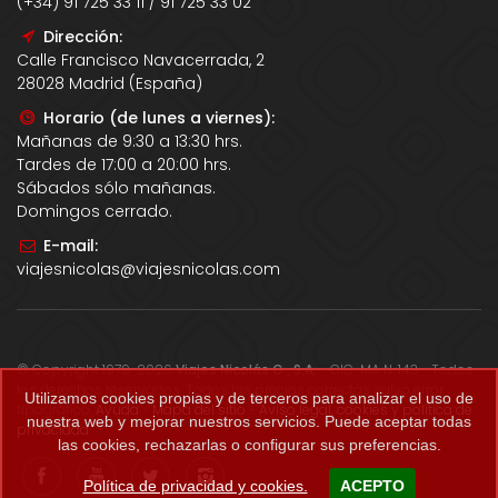
(+34) 91 725 33 11 / 91 725 33 02
Dirección:
Calle Francisco Navacerrada, 2
28028 Madrid (España)
Horario (de lunes a viernes):
Mañanas de 9:30 a 13:30 hrs.
Tardes de 17:00 a 20:00 hrs.
Sábados sólo mañanas.
Domingos cerrado.
E-mail:
viajesnicolas@viajesnicolas.com
© Copyright 1979-2026
Viajes Nicolás G., S.A.
- CIC-MA N. 143 - Todos
los derechos reservados. Todos los precios correctos salvo error
Utilizamos cookies propias y de terceros para analizar el uso de
tipográfico.
Ayuda
-
Mapa del sitio
-
Aviso legal, cookies y política de
nuestra web y mejorar nuestros servicios. Puede aceptar todas
privacidad
.
las cookies, rechazarlas o configurar sus preferencias.
Política de privacidad y cookies.
ACEPTO