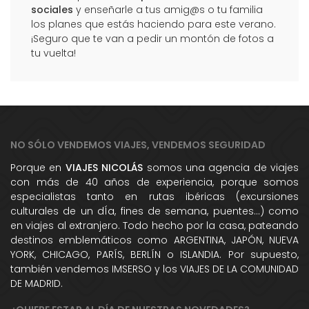
sociales
y enseñarle a tus amig@s o tu familia
los planes que estás haciendo para este verano.
¡Seguro que te van a pedir un montón de fotos a
tu vuelta!
NO SÓLO VENDEMOS VIAJES, VENDEMOS SEGURIDAD
Porque en
VIAJES NICOLÁS
somos una agencia de viajes
con más de 40 años de experiencia, porque somos
especialistas tanto en rutas ibéricas (excursiones
culturales de un dÍa, fines de semana, puentes...) como
en viajes al extranjero. Todo hecho por la casa, pateando
destinos emblemáticos como ARGENTINA, JAPÓN, NUEVA
YORK, CHICAGO, PARÍS, BERLÍN o ISLANDIA. Por supuesto,
también vendemos IMSERSO y los VIAJES DE LA COMUNIDAD
DE MADRID.