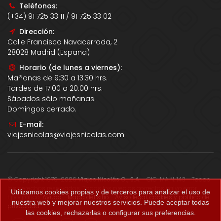
Teléfonos:
(+34) 91 725 33 11 / 91 725 33 02
Dirección:
Calle Francisco Navacerrada, 2
28028 Madrid (España)
Horario (de lunes a viernes):
Mañanas de 9:30 a 13:30 hrs.
Tardes de 17:00 a 20:00 hrs.
Sábados sólo mañanas.
Domingos cerrado.
E-mail:
viajesnicolas@viajesnicolas.com
© Copyright 1979-2026
Viajes Nicolás G., S.A.
- CIC-MA N. 143 - Todos
los derechos reservados. Todos los precios correctos salvo error
Utilizamos cookies propias y de terceros para analizar el uso de
tipográfico.
Ayuda
-
Mapa del sitio
-
Aviso legal, cookies y política de
nuestra web y mejorar nuestros servicios. Puede aceptar todas
privacidad
.
las cookies, rechazarlas o configurar sus preferencias.