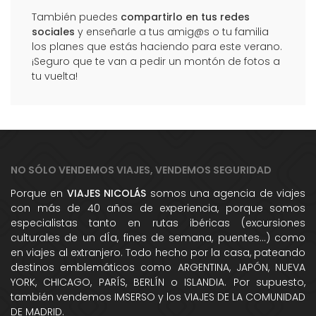
También puedes
compartirlo en tus redes
sociales
y enseñarle a tus amig@s o tu familia
los planes que estás haciendo para este verano.
¡Seguro que te van a pedir un montón de fotos a
tu vuelta!
NO SÓLO VENDEMOS VIAJES, VENDEMOS SEGURIDAD
Porque en
VIAJES NICOLÁS
somos una agencia de viajes
con más de 40 años de experiencia, porque somos
especialistas tanto en rutas ibéricas (excursiones
culturales de un dÍa, fines de semana, puentes...) como
en viajes al extranjero. Todo hecho por la casa, pateando
destinos emblemáticos como ARGENTINA, JAPÓN, NUEVA
YORK, CHICAGO, PARÍS, BERLÍN o ISLANDIA. Por supuesto,
también vendemos IMSERSO y los VIAJES DE LA COMUNIDAD
DE MADRID.