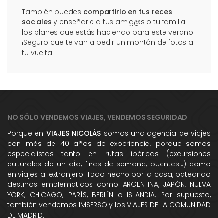
También puedes
compartirlo en tus redes
sociales
y enseñarle a tus amig@s o tu familia
los planes que estás haciendo para este verano.
¡Seguro que te van a pedir un montón de fotos a
tu vuelta!
NO SÓLO VENDEMOS VIAJES, VENDEMOS SEGURIDAD
Porque en
VIAJES NICOLÁS
somos una agencia de viajes
con más de 40 años de experiencia, porque somos
especialistas tanto en rutas ibéricas (excursiones
culturales de un dÍa, fines de semana, puentes...) como
en viajes al extranjero. Todo hecho por la casa, pateando
destinos emblemáticos como ARGENTINA, JAPÓN, NUEVA
YORK, CHICAGO, PARÍS, BERLÍN o ISLANDIA. Por supuesto,
también vendemos IMSERSO y los VIAJES DE LA COMUNIDAD
DE MADRID.