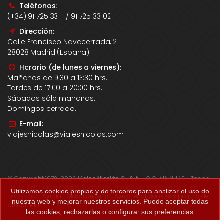
Teléfonos:
(+34) 91 725 33 11 / 91 725 33 02
Dirección:
Calle Francisco Navacerrada, 2
28028 Madrid (España)
Horario (de lunes a viernes):
Mañanas de 9:30 a 13:30 hrs.
Tardes de 17:00 a 20:00 hrs.
Sábados sólo mañanas.
Domingos cerrado.
E-mail:
viajesnicolas@viajesnicolas.com
© Copyright 1979-2026
Viajes Nicolás G., S.A.
- CIC-MA N. 143 - Todos
los derechos reservados. Todos los precios correctos salvo error
Utilizamos cookies propias y de terceros para analizar el uso de
tipográfico.
Ayuda
-
Mapa del sitio
-
Aviso legal, cookies y política de
nuestra web y mejorar nuestros servicios. Puede aceptar todas
privacidad
.
las cookies, rechazarlas o configurar sus preferencias.