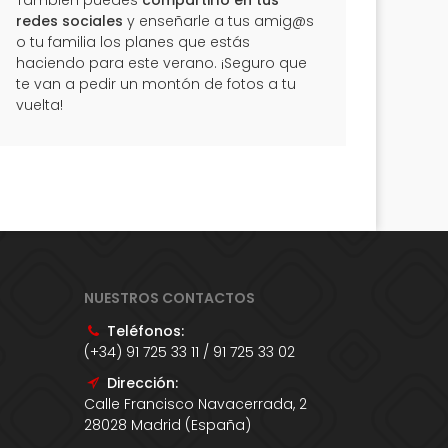
También puedes
compartirlo en tus
redes sociales
y enseñarle a tus amig@s
o tu familia los planes que estás
haciendo para este verano. ¡Seguro que
te van a pedir un montón de fotos a tu
vuelta!
NUESTROS CONTACTOS
Teléfonos:
(+34) 91 725 33 11 / 91 725 33 02
Dirección:
Calle Francisco Navacerrada, 2
28028 Madrid (España)