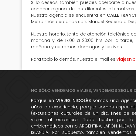
Si lo deseas, también puedes acercarte a nuest
conocer alguna de las diferentes alternativas
Nuestra agencia se encuentra en
CALLE FRANC
Metro más cercanas son: Manuel Becerra o Die
Nuestro horario, tanto de atención telefónica co
mañana y de 17:00 a 20:00 hrs por la tarde,
mañana y cerramos domingos y festivos.
Para todo lo demás, nuestro e-mail es
viajesni
NO SÓLO VENDEMOS VIAJES, VENDEMOS SEGURI
Porque en
VIAJES NICOLÁS
somos una agencia
años de experiencia, porque somos especialis
(excursiones culturales de un dÍa, fines de 
viajes al extranjero. Todo hecho por la
emblemáticos como ARGENTINA, JAPÓN, NUEVA YO
ISLANDIA. Por supuesto, también vendemos 