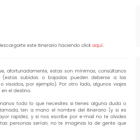
scargarte este itinerario haciendo click
aquí
.
que, afortunadamente, estas son mínimas, consúltanos
al (estas subidas o bajadas pueden deberse a las
o visados, por ejemplo). Por otro lado, algunos viajes
en el destino.
manos todo lo que necesites si tienes alguna duda o
llamada, ten a mano el nombre del itinerario (y si es
or rapidez; y si nos escribe por e-mail no te olvides
ntas personas serían; no te imaginas la de gente que