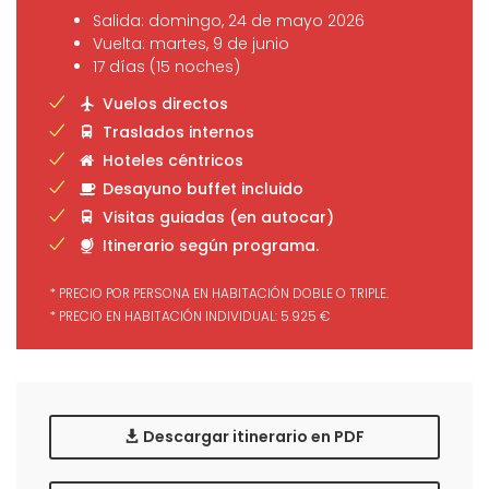
Salida: domingo, 24 de mayo 2026
Vuelta: martes, 9 de junio
17 días (15 noches)
Vuelos directos
Traslados internos
Hoteles céntricos
Desayuno buffet incluido
Visitas guiadas (en autocar)
Itinerario según programa.
* PRECIO POR PERSONA EN HABITACIÓN DOBLE O TRIPLE.
* PRECIO EN HABITACIÓN INDIVIDUAL: 5.925 €
Descargar itinerario en PDF