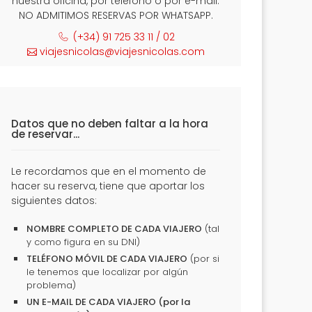
nuestra oficina, por teléfono o por e-mail.
NO ADMITIMOS RESERVAS POR WHATSAPP.
(+34) 91 725 33 11 / 02
viajesnicolas@viajesnicolas.com
Datos que no deben faltar a la hora
de reservar...
Le recordamos que en el momento de
hacer su reserva, tiene que aportar los
siguientes datos:
NOMBRE COMPLETO DE CADA VIAJERO
(tal
y como figura en su DNI)
TELÉFONO MÓVIL DE CADA VIAJERO
(por si
le tenemos que localizar por algún
problema)
UN E-MAIL DE CADA VIAJERO (por la