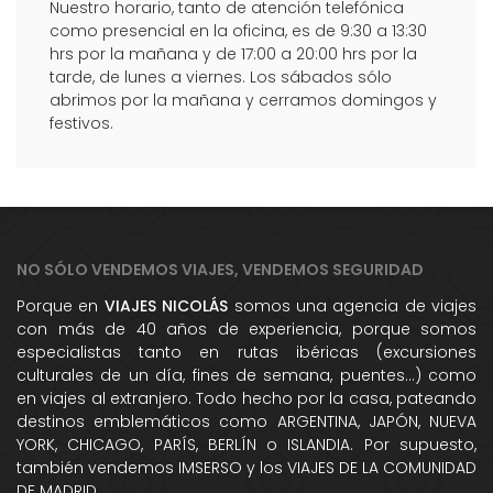
Nuestro horario, tanto de atención telefónica
como presencial en la oficina, es de 9:30 a 13:30
hrs por la mañana y de 17:00 a 20:00 hrs por la
tarde, de lunes a viernes. Los sábados sólo
abrimos por la mañana y cerramos domingos y
festivos.
NO SÓLO VENDEMOS VIAJES, VENDEMOS SEGURIDAD
Porque en
VIAJES NICOLÁS
somos una agencia de viajes
con más de 40 años de experiencia, porque somos
especialistas tanto en rutas ibéricas (excursiones
culturales de un día, fines de semana, puentes...) como
en viajes al extranjero. Todo hecho por la casa, pateando
destinos emblemáticos como ARGENTINA, JAPÓN, NUEVA
YORK, CHICAGO, PARÍS, BERLÍN o ISLANDIA. Por supuesto,
también vendemos IMSERSO y los VIAJES DE LA COMUNIDAD
DE MADRID.