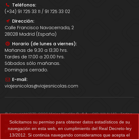
Teléfonos:
(+34) 91 725 33 11 / 91 725 33 02
Dirección:
Calle Francisco Navacerrada, 2
28028 Madrid (España)
Horario (de lunes a viernes):
Mañanas de 9:30 a 13:30 hrs.
Tardes de 17:00 a 20:00 hrs.
Sábados sólo mañanas.
Domingos cerrado.
E-mail:
viajesnicolas@viajesnicolas.com
© Copyright 1979-2026
Viajes Nicolás G., S.A.
- CIC-MA N. 143 - Todos
los derechos reservados. Todos los precios correctos salvo error
Solicitamos su permiso para obtener datos estadísticos de su
tipográfico.
Ayuda
-
Mapa del sitio
-
Aviso legal, cookies y política de
navegación en esta web, en cumplimiento del Real Decreto-ley
privacidad
.
13/2012. Si continúa navegando consideramos que acepta el