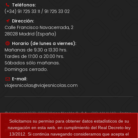
Teléfonos:
(+34) 91 725 33 11 / 91 725 33 02
Dirección:
Calle Francisco Navacerrada, 2
28028 Madrid (España)
Horario (de lunes a viernes):
Mañanas de 9:30 a 13:30 hrs.
Tardes de 17:00 a 20:00 hrs.
Sábados sólo mañanas.
Domingos cerrado.
E-mail:
viajesnicolas@viajesnicolas.com
© Copyright 1979-2026
Viajes Nicolás G., S.A.
- CIC-MA N. 143 - Todos
los derechos reservados. Todos los precios correctos salvo error
Solicitamos su permiso para obtener datos estadísticos de su
tipográfico.
Ayuda
-
Mapa del sitio
-
Aviso legal, cookies y política de
navegación en esta web, en cumplimiento del Real Decreto-ley
privacidad
.
13/2012. Si continúa navegando consideramos que acepta el