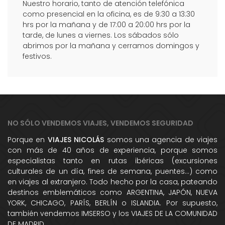
Nuestro horario, tanto de atención telefónica
como presencial en la oficina, es de 9:30 a 13:30
hrs por la mañana y de 17:00 a 20:00 hrs por la
tarde, de lunes a viernes. Los sábados sólo
abrimos por la mañana y cerramos domingos y
festivos.
NO SÓLO VENDEMOS VIAJES, VENDEMOS SEGURIDAD
Porque en
VIAJES NICOLÁS
somos una agencia de viajes
con más de 40 años de experiencia, porque somos
especialistas tanto en rutas ibéricas (excursiones
culturales de un día, fines de semana, puentes...) como
en viajes al extranjero. Todo hecho por la casa, pateando
destinos emblemáticos como ARGENTINA, JAPÓN, NUEVA
YORK, CHICAGO, PARÍS, BERLÍN o ISLANDIA. Por supuesto,
también vendemos IMSERSO y los VIAJES DE LA COMUNIDAD
DE MADRID.