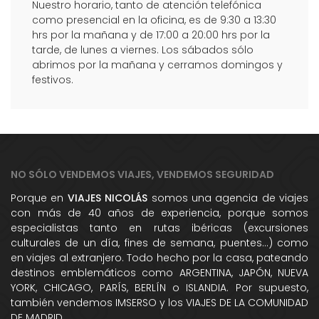
Nuestro horario, tanto de atención telefónica
como presencial en la oficina, es de 9:30 a 13:30
hrs por la mañana y de 17:00 a 20:00 hrs por la
tarde, de lunes a viernes. Los sábados sólo
abrimos por la mañana y cerramos domingos y
festivos.
NO SÓLO VENDEMOS VIAJES, VENDEMOS SEGURIDAD
Porque en
VIAJES NICOLÁS
somos una agencia de viajes
con más de 40 años de experiencia, porque somos
especialistas tanto en rutas ibéricas (excursiones
culturales de un día, fines de semana, puentes...) como
en viajes al extranjero. Todo hecho por la casa, pateando
destinos emblemáticos como ARGENTINA, JAPÓN, NUEVA
YORK, CHICAGO, PARÍS, BERLÍN o ISLANDIA. Por supuesto,
también vendemos IMSERSO y los VIAJES DE LA COMUNIDAD
DE MADRID.