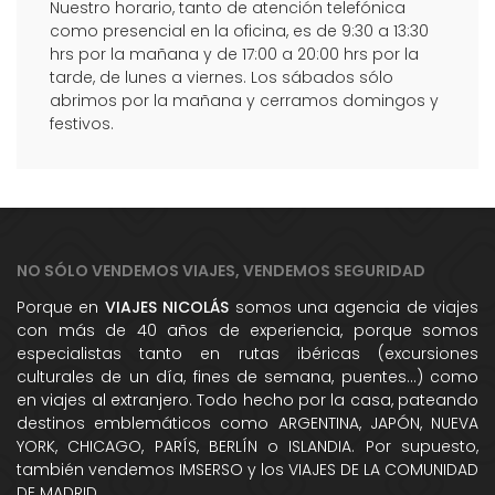
Nuestro horario, tanto de atención telefónica
como presencial en la oficina, es de 9:30 a 13:30
hrs por la mañana y de 17:00 a 20:00 hrs por la
tarde, de lunes a viernes. Los sábados sólo
abrimos por la mañana y cerramos domingos y
festivos.
NO SÓLO VENDEMOS VIAJES, VENDEMOS SEGURIDAD
Porque en
VIAJES NICOLÁS
somos una agencia de viajes
con más de 40 años de experiencia, porque somos
especialistas tanto en rutas ibéricas (excursiones
culturales de un día, fines de semana, puentes...) como
en viajes al extranjero. Todo hecho por la casa, pateando
destinos emblemáticos como ARGENTINA, JAPÓN, NUEVA
YORK, CHICAGO, PARÍS, BERLÍN o ISLANDIA. Por supuesto,
también vendemos IMSERSO y los VIAJES DE LA COMUNIDAD
DE MADRID.