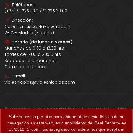
Teléfonos:
(+34) 91 725 33 11 / 91 725 33 02
Dirección:
Calle Francisco Navacerrada, 2
28028 Madrid (España)
Horario (de lunes a viernes):
Mañanas de 9:30 a 13:30 hrs.
Tardes de 17:00 a 20:00 hrs.
Sábados sólo mañanas.
Domingos cerrado.
E-mail:
viajesnicolas@viajesnicolas.com
© Copyright 1979-2026
Viajes Nicolás G., S.A.
- CIC-MA N. 143 - Todos
los derechos reservados. Todos los precios correctos salvo error
Solicitamos su permiso para obtener datos estadísticos de su
tipográfico.
Ayuda
-
Mapa del sitio
-
Aviso legal, cookies y política de
navegación en esta web, en cumplimiento del Real Decreto-ley
privacidad
.
13/2012. Si continúa navegando consideramos que acepta el