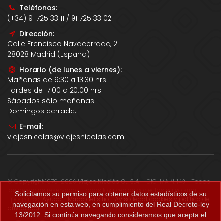
Teléfonos:
(+34) 91 725 33 11 / 91 725 33 02
Dirección:
Calle Francisco Navacerrada, 2
28028 Madrid (España)
Horario (de lunes a viernes):
Mañanas de 9:30 a 13:30 hrs.
Tardes de 17:00 a 20:00 hrs.
Sábados sólo mañanas.
Domingos cerrado.
E-mail:
viajesnicolas@viajesnicolas.com
© Copyright 1979-2026
Viajes Nicolás G., S.A.
- CIC-MA N. 143 - Todos
los derechos reservados. Todos los precios correctos salvo error
Solicitamos su permiso para obtener datos estadísticos de su
tipográfico.
Ayuda
-
Mapa del sitio
-
Aviso legal, cookies y política de
navegación en esta web, en cumplimiento del Real Decreto-ley
privacidad
.
13/2012. Si continúa navegando consideramos que acepta el