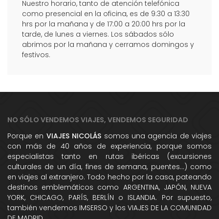
Nuestro horario, tanto de atención telefónica
como presencial en la oficina, es de 9:30 a 13:30
hrs por la mañana y de 17:00 a 20:00 hrs por la
tarde, de lunes a viernes. Los sábados sólo
abrimos por la mañana y cerramos domingos y
festivos.
NO SÓLO VENDEMOS VIAJES, VENDEMOS SEGURIDAD
Porque en
VIAJES NICOLÁS
somos una agencia de viajes
con más de 40 años de experiencia, porque somos
especialistas tanto en rutas ibéricas (excursiones
culturales de un día, fines de semana, puentes...) como
en viajes al extranjero. Todo hecho por la casa, pateando
destinos emblemáticos como ARGENTINA, JAPÓN, NUEVA
YORK, CHICAGO, PARÍS, BERLÍN o ISLANDIA. Por supuesto,
también vendemos IMSERSO y los VIAJES DE LA COMUNIDAD
DE MADRID.