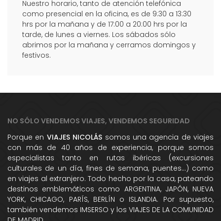
Nuestro horario, tanto de atención telefónica
como presencial en la oficina, es de 9:30 a 13:30
hrs por la mañana y de 17:00 a 20:00 hrs por la
tarde, de lunes a viernes. Los sábados sólo
abrimos por la mañana y cerramos domingos y
festivos.
NO SÓLO VENDEMOS VIAJES, VENDEMOS SEGURIDAD
Porque en
VIAJES NICOLÁS
somos una agencia de viajes
con más de 40 años de experiencia, porque somos
especialistas tanto en rutas ibéricas (excursiones
culturales de un día, fines de semana, puentes...) como
en viajes al extranjero. Todo hecho por la casa, pateando
destinos emblemáticos como ARGENTINA, JAPÓN, NUEVA
YORK, CHICAGO, PARÍS, BERLÍN o ISLANDIA. Por supuesto,
también vendemos IMSERSO y los VIAJES DE LA COMUNIDAD
DE MADRID.