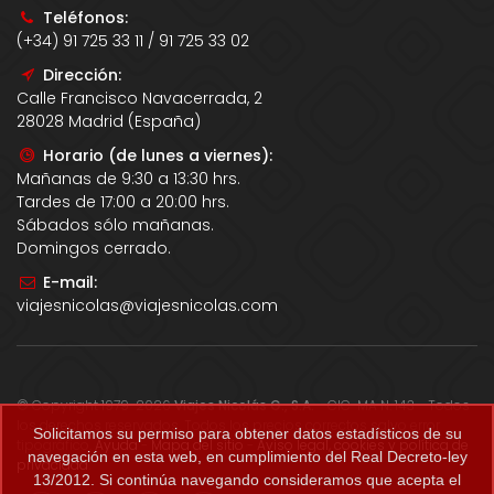
Teléfonos:
(+34) 91 725 33 11 / 91 725 33 02
Dirección:
Calle Francisco Navacerrada, 2
28028 Madrid (España)
Horario (de lunes a viernes):
Mañanas de 9:30 a 13:30 hrs.
Tardes de 17:00 a 20:00 hrs.
Sábados sólo mañanas.
Domingos cerrado.
E-mail:
viajesnicolas@viajesnicolas.com
© Copyright 1979-2026
Viajes Nicolás G., S.A.
- CIC-MA N. 143 - Todos
los derechos reservados. Todos los precios correctos salvo error
Solicitamos su permiso para obtener datos estadísticos de su
tipográfico.
Ayuda
-
Mapa del sitio
-
Aviso legal, cookies y política de
navegación en esta web, en cumplimiento del Real Decreto-ley
privacidad
.
13/2012. Si continúa navegando consideramos que acepta el